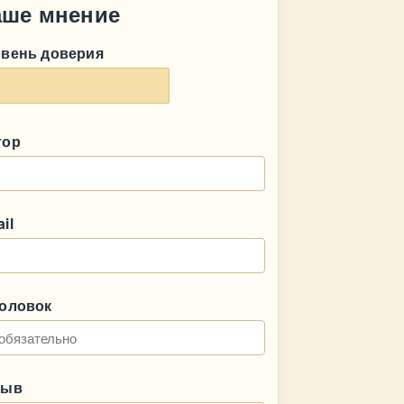
аше мнение
овень доверия
тор
il
головок
зыв