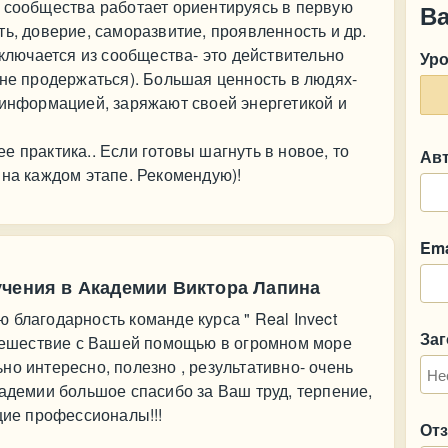
о сообщества работает ориентируясь в первую
В
ь, доверие, саморазвитие, проявленность и др.
сключается из сообщества- это действительно
Ур
 не продержаться). Большая ценность в людях-
 информацией, заряжают своей энергетикой и
 практика.. Если готовы шагнуть в новое, то
Ав
 на каждом этапе. Рекомендую)!
Ema
учения в Академии Виктора Лапина
 благодарность команде курса " Real Invect
За
утешествие с Вашей помощью в огромном море
но интересно, полезно , результативно- очень
кадемии большое спасибо за Ваш труд, терпение,
щие профессионалы!!!
От