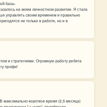
ой базы.
казалось на моем личностном развитии. Я стала
чше управлять своим временем и правильно
ригодятся не только в работе, но и в
том и стратегиями. Огромную работу ребята
угу профи!
В максимально короткое время (2,5 месяца)
 практически " с нуля", приобрести