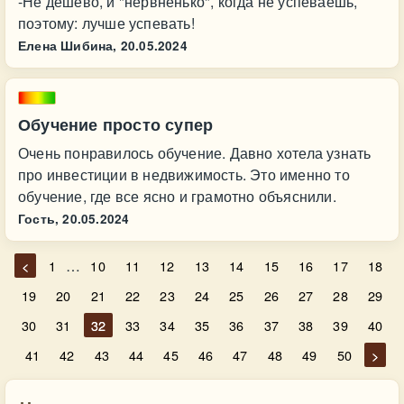
-Не дешево, и "нервненько", когда не успеваешь,
поэтому: лучше успевать!
Елена Шибина,
20.05.2024
Обучение просто супер
Очень понравилось обучение. Давно хотела узнать
про инвестиции в недвижимость. Это именно то
обучение, где все ясно и грамотно объяснили.
Гость,
20.05.2024
…
<
1
10
11
12
13
14
15
16
17
18
19
20
21
22
23
24
25
26
27
28
29
30
31
32
33
34
35
36
37
38
39
40
41
42
43
44
45
46
47
48
49
50
>