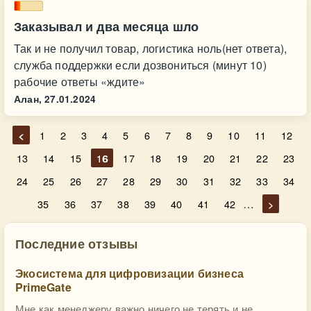
Заказывал и два месяца шло
Так и не получил товар, логистика ноль(нет ответа),
служба поддержки если дозвониться (минут 10)
рабочие ответы «ждите»
Алан,
27.01.2024
<
1
2
3
4
5
6
7
8
9
10
11
12
13
14
15
16
17
18
19
20
21
22
23
24
25
26
27
28
29
30
31
32
33
34
…
35
36
37
38
39
40
41
42
>
Последние отзывы
Экосистема для цифровизации бизнеса
PrimeGate
Мне как менеджеру важно ничего не терять и не