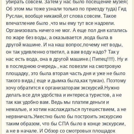
убирать совсем. Затем у нас было посещение музея(
Об этом мы тоже узнали только по приезду туда) Гид
Руслан, вообще никакой,от слова совсем. Такое
впечатление было ,что мы ему тут все надоели.
Организовать ничего не мог. А еще пол дня катались
по жаре без воды, а оказывается ,вода была в
другой машине. И на наш вопрос,почему нет воды,
он так удивленно ответил, а вам воду надо? Так у
нас есть вода, она в другой машине.( Пипец!!!!!). Ну и
в последнюю очередь , нас повезли на смотровую
площадку, это была вторая часть дня и уже не было
такого вида,( еще и дымка была,как туман). Поэтому
хочу обратится к организаторам экскурсий.Нужно
делать все для удобства и интереса туристов, а не
так как удобно вам. Ведь мы платим деньги и
немалые, и хотим наслаждаться путешествием, а не
нервничать.Уместно было бы построить экскурсию
таким образом, что бы СПА было в конце экскурсии,
а не в начале. И Обзор со смотровых площадок