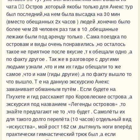
чата 🤷‍♀️ Остров ,который якобы только для Анекс тур
был последний,на нем была высадка на 30 мин
(вместо обещанных 2х часов ) людей ,конечно было
более чем 28 человек раз так в 10 ,обещанные
лежаки были под аренду только . Сама поездка по
островам и виды очень понравились ,но осталось
такое не приятное после вкусие ,т к обещали одно ,а
по факту другое . Так же в разговоре с другими
людьми узнали ,что и им их гиды обещали то же
самое ,что и нам (гиды другие) ,а по факту вышло то
что вышло. Т е на данную экскурсию Анекс
заманивает обманным путём . Если будете на
Пхухете и гид расскажет про Коровлеские острова ,а
экскурсия под названием «Легенды островов» ,то
знайте предлагают не то ,что будет . Самолёты их
для такого долго перелёта (10 часов) отдельный вид
«искусства», мой рост 162 см ,вытянуть ноги вперёд
практически гимнастический трюк был ,а если