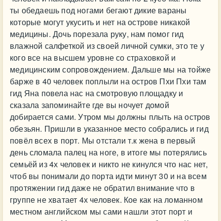
ты обедаешь под ногами бегают дикие вараны
которые могут укусить и нет на острове никакой
медицины. Дочь порезала руку, нам помог гид
влажной салфеткой из своей личной сумки, это те у
кого все на высшем уровне со страховкой и
медицинским сопровождением. Дальше мы на тойже
барже в 40 человек поплыли на остров Пхи Пхи там
гид Яна повела нас на смотровую площадку и
сказала запоминайте где вы ночует домой
добирается сами. Утром мы должны плыть на остров
обезьян. Пришли в указанное место собрались и гид
повёл всех в порт. Мы отстали т.к жена в первый
день сломала палец на ноге, в итоге мы потерялись
семьёй из 4х человек и никто не кинулся что нас нет,
чтоб вы понимали до порта идти минут 30 и на всем
протяжении гид даже не обратил внимание что в
группе не хватает 4х человек. Кое как на ломанном
местном английском мы сами нашли этот порт и