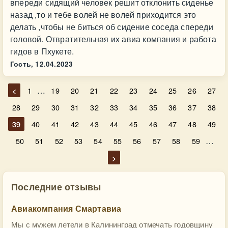
впереди сидящий человек решит отклонить сиденье
назад ,то и тебе волей не волей приходится это
делать ,чтобы не биться об сидение соседа спереди
головой. Отвратительная их авиа компания и работа
гидов в Пхукете.
Гость,
12.04.2023
…
<
1
19
20
21
22
23
24
25
26
27
28
29
30
31
32
33
34
35
36
37
38
39
40
41
42
43
44
45
46
47
48
49
…
50
51
52
53
54
55
56
57
58
59
>
Последние отзывы
Авиакомпания Смартавиа
Мы с мужем летели в Калининград отмечать годовщину