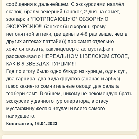
сообщения в дальнейшем. С экскурсиями наплёл
сказок) бралм вечерний бангкок, 2 дня на самет,
зоопарк и "ПОТРЯСАЮЩУЮ" ОБЗОРНУЮ
ЭКСКУРСИЮ!!! бангкок был хорош, крому
непонятной аптеки, где цены в 4-8 раз выше, чем в
других аптеках паттайи))) про самет отдельно
хочется сказать, как лицемер стас мустафкин
рассказывал о НЕРЕАЛЬНОМ ШВЕЛСКОМ СТОЛЕ,
КАК В 5 ЗВЕЗДАХ ТУРЦИИ!!!
Где по итогу было одно блюдо из курицы, один суп,
два гарнира, два вида фруктов (ананас и арбуз),
плюс какие-то сомнительные овощи для салата
"собери сам". В общем, никому не рекомендую брать
экскурсии у данного тур оператора, а стасу
мустафкину желаю неудач и всего самого
наихудшего.
Константин,
16.04.2023