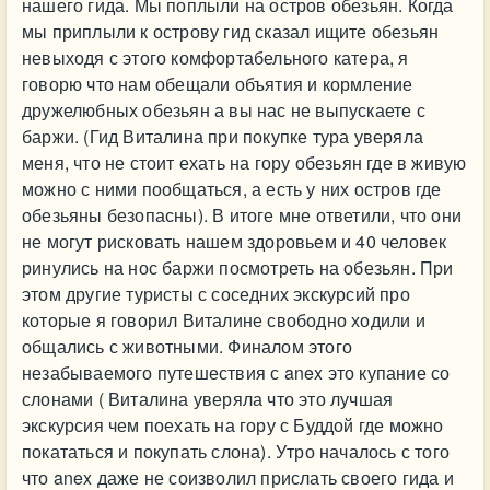
нашего гида. Мы поплыли на остров обезьян. Когда
мы приплыли к острову гид сказал ищите обезьян
невыходя с этого комфортабельного катера, я
говорю что нам обещали объятия и кормление
дружелюбных обезьян а вы нас не выпускаете с
баржи. (Гид Виталина при покупке тура уверяла
меня, что не стоит ехать на гору обезьян где в живую
можно с ними пообщаться, а есть у них остров где
обезьяны безопасны). В итоге мне ответили, что они
не могут рисковать нашем здоровьем и 40 человек
ринулись на нос баржи посмотреть на обезьян. При
этом другие туристы с соседних экскурсий про
которые я говорил Виталине свободно ходили и
общались с животными. Финалом этого
незабываемого путешествия с anex это купание со
слонами ( Виталина уверяла что это лучшая
экскурсия чем поехать на гору с Буддой где можно
покататься и покупать слона). Утро началось с того
что anex даже не соизволил прислать своего гида и