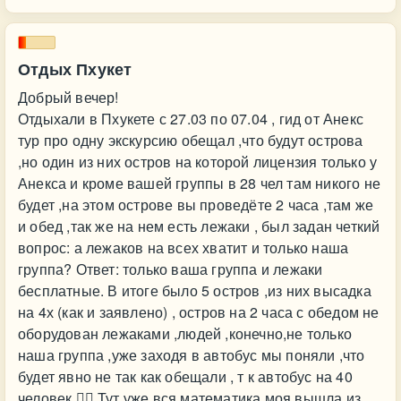
Отдых Пхукет
Добрый вечер!
Отдыхали в Пхукете с 27.03 по 07.04 , гид от Анекс
тур про одну экскурсию обещал ,что будут острова
,но один из них остров на которой лицензия только у
Анекса и кроме вашей группы в 28 чел там никого не
будет ,на этом острове вы проведёте 2 часа ,там же
и обед ,так же на нем есть лежаки , был задан четкий
вопрос: а лежаков на всех хватит и только наша
группа? Ответ: только ваша группа и лежаки
бесплатные. В итоге было 5 остров ,из них высадка
на 4х (как и заявлено) , остров на 2 часа с обедом не
оборудован лежаками ,людей ,конечно,не только
наша группа ,уже заходя в автобус мы поняли ,что
будет явно не так как обещали , т к автобус на 40
человек 🤦‍♀️ Тут уже вся математика моя вышла из