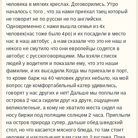
человека в мягких креслах. Договорились. Утро
началось с того , что за нами приехал таец который
не говорит не по русски не по английски.
Одновременно с нами вышла семья из 4х
человек(нас тоже было 4ро) и их посадили в место
нас в наш автобус , а нам сказали что это не наш и
некого не смутило что они европейцы содятся в
автобус с русскоговорящими. Мы взяли список
людей у водителя и показали ему, что это наши
фамилии, и их высадили.Когда мы приехали в порт,
то кроме барж на 40 человек других небыло, на мой
вопрос где комфортабельный катер удивились,
говорят у нас других и нет! Дальше мы поплыли на
острова 2 часа сидели друг на друге, ощущения
великолепные, а кому не хватило места сидел на
носу биржи под полящим солнцем 2 часа. Приплыли
на остров природа супер, дальше обед шведский
стол, но что касается мясного блюда, то там стоит
человек и накладывает вам сам по 2 кусочка. Пока