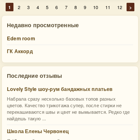
1
2
3
4
5
6
7
8
9
10
11
12
>
Недавно просмотренные
Edem room
ГК Аккорд
Последние отзывы
Lovely Style шоу-рум бандажных платьев
Набрала сразу несколько базовых топов разных
цветов. Качество трикотажа супер, после стирки не
перекашиваются швы и цвет не вымывается. Редко где
найдешь такую ...
Школа Елены Червонец