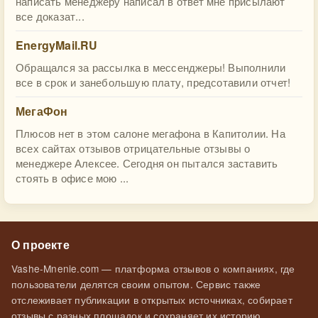
написать менеджеру написал в ответ мне присылают
все доказат...
EnergyMail.RU
Обращался за рассылка в мессенджеры! Выполнили
все в срок и занебольшую плату, предсотавили отчет!
МегаФон
Плюсов нет в этом салоне мегафона в Капитолии. На
всех сайтах отзывов отрицательные отзывы о
менеджере Алексее. Сегодня он пытался заставить
стоять в офисе мою ...
О проекте
Vashe-Mnenie.com — платформа отзывов о компаниях, где
пользователи делятся своим опытом. Сервис также
отслеживает публикации в открытых источниках, собирает
отзывы с разных площадок и сохраняет их историю.