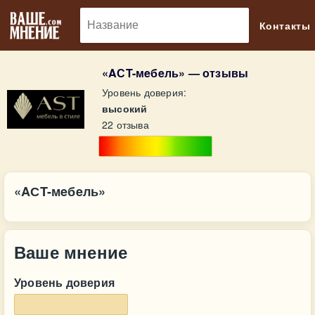
🔎
Контакты
«AСT-мeбeль» — отзывы
Уровень доверия:
высокий
22 отзыва
«AСT-мeбeль»
Ваше мнение
Уровень доверия