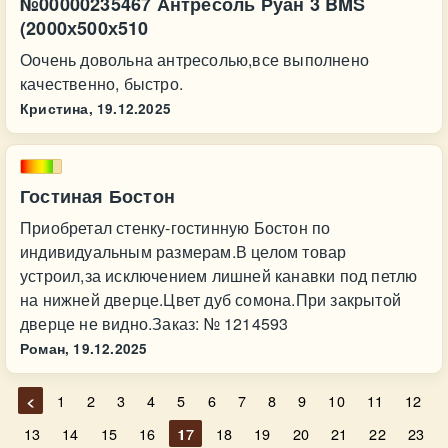
№00000235467 Антресоль Руан 3 BMS
(2000х500х510
Оочень довольна антресолью,все выполнено
качественно, быстро.
Кристина,
19.12.2025
Гостиная Бостон
Приобретал стенку-гостинную Бостон по
индивидуальным размерам.В целом товар
устроил,за исключением лишней канавки под петлю
на нижней дверце.Цвет дуб сомона.При закрытой
дверце не видно.Заказ: № 1214593
Роман,
19.12.2025
<
1
2
3
4
5
6
7
8
9
10
11
12
13
14
15
16
17
18
19
20
21
22
23