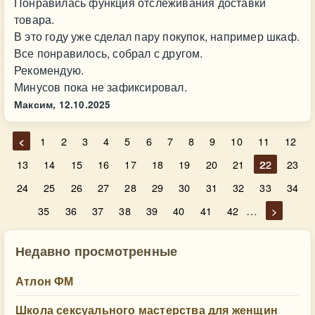
Понравилась функция отслеживания доставки
товара.
В это году уже сделал пару покупок, например шкаф.
Все понравилось, собрал с другом.
Рекомендую.
Минусов пока не зафиксировал.
Максим,
12.10.2025
<
1
2
3
4
5
6
7
8
9
10
11
12
13
14
15
16
17
18
19
20
21
22
23
24
25
26
27
28
29
30
31
32
33
34
…
35
36
37
38
39
40
41
42
>
Недавно просмотренные
Атлон ФМ
Школа сексуального мастерства для женщин