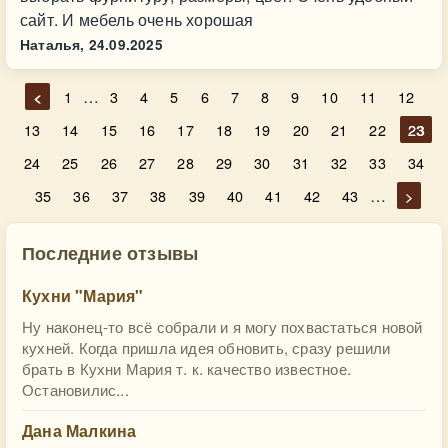
сайт. И мебель очень хорошая
Наталья,
24.09.2025
…
<
1
3
4
5
6
7
8
9
10
11
12
13
14
15
16
17
18
19
20
21
22
23
24
25
26
27
28
29
30
31
32
33
34
…
35
36
37
38
39
40
41
42
43
>
Последние отзывы
Кухни "Мария"
Ну наконец-то всё собрали и я могу похвастаться новой
кухней. Когда пришла идея обновить, сразу решили
брать в Кухни Мария т. к. качество известное.
Остановилис...
Дана Малкина