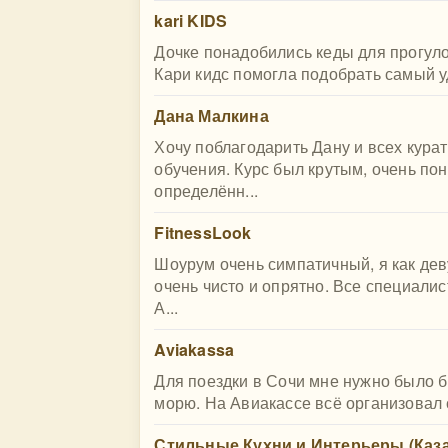
kari KIDS
Дочке понадобились кеды для прогуло
Кари кидс помогла подобрать самый у
Дана Малкина
Хочу поблагодарить Дану и всех кура
обучения. Курс был крутым, очень по
определённ...
FitnessLook
Шоурум очень симпатичный, я как дев
очень чисто и опрятно. Все специали
А...
Aviakassa
Для поездки в Сочи мне нужно было бы
морю. На Авиакассе всё организовал с
Стильные Кухни и Интерьеры (Каз