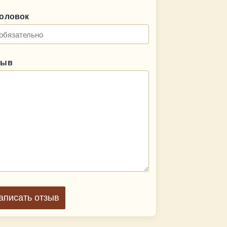
головок
зыв
аписать отзыв