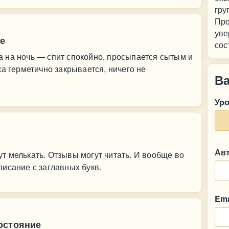
гру
Пр
уве
че
сос
 на ночь — спит спокойно, просыпается сытым и
ка герметично закрывается, ничего не
В
Ур
Ав
 мелькать. Отзывы могут читать. И вообще во
исание с заглавных букв.
Ema
остояние