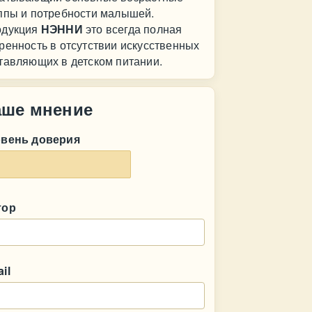
ппы и потребности малышей.
одукция
НЭННИ
это всегда полная
ренность в отсутствии искусственных
тавляющих в детском питании.
аше мнение
овень доверия
тор
il