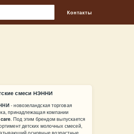
🔎
Контакты
тские смеси НЭННИ
ННИ
- новозеландская торговая
ка, принадлежащая компании
acare
. Под этим брендом выпускается
ортимент детских молочных смесей,
атывающий основные возрастные