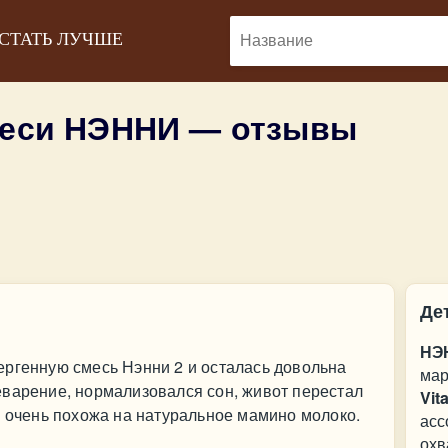
 СТАТЬ ЛУЧШЕ
меси НЭННИ — отзывы
Де
НЭ
ергенную смесь Нэнни 2 и осталась довольна
мар
еварение, нормализовался сон, живот перестал
Vit
ь очень похожа на натуральное мамино молоко.
асс
охв