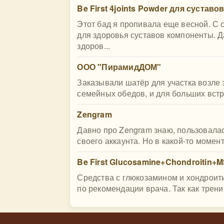
Be First 4joints Powder для суставо
Этот бад я пропивала еще весной. С 
для здоровья суставов компоненты. 
здоров...
ООО "ПирамидДОМ"
Заказывали шатёр для участка возле 
семейных обедов, и для больших встре
Zengram
Давно про Zengram знаю, пользовалас
своего аккаунта. Но в какой-то момент
Be First Glucosamine+Chondroitin+M
Средства с глюкозамином и хондроит
по рекомендации врача. Так как тренир