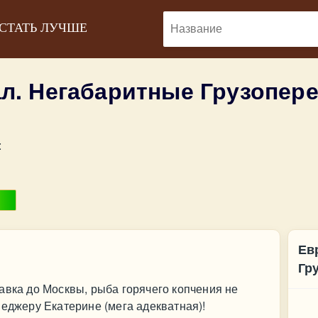
 СТАТЬ ЛУЧШЕ
л. Негабаритные Грузопер
:
Ев
Гр
авка до Москвы, рыба горячего копчения не
Ко
неджеру Екатерине (мега адекватная)!