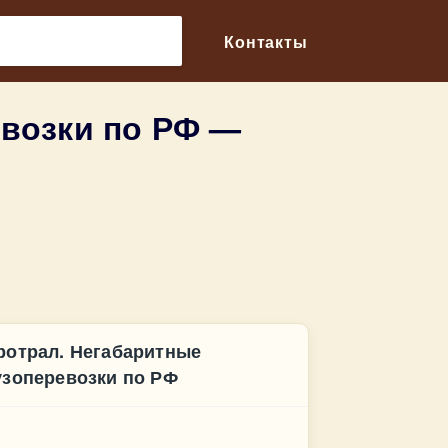
🔎
Контакты
евозки по РФ —
ротрал. Негабаритные
узоперевозки по РФ
нтакт