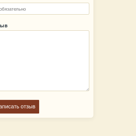
зыв
аписать отзыв