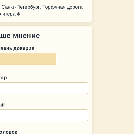
 Санкт-Петербург, Торфяная дорога
,литера Ф
аше мнение
овень доверия
тор
il
головок