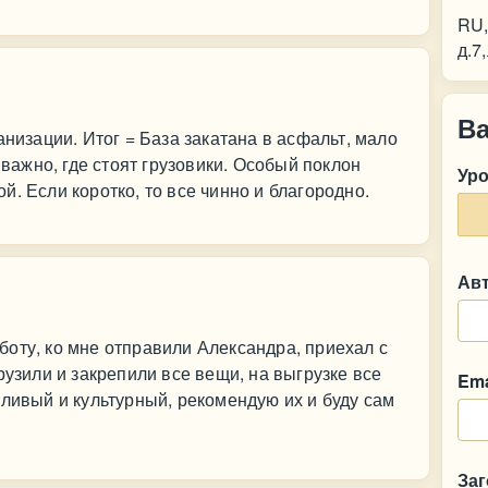
RU,
д.7
В
анизации. Итог = База закатана в асфальт, мало
 важно, где стоят грузовики. Особый поклон
Ур
. Если коротко, то все чинно и благородно.
Ав
оту, ко мне отправили Александра, приехал с
рузили и закрепили все вещи, на выгрузке все
Ema
тливый и культурный, рекомендую их и буду сам
За