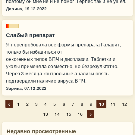
поэтому он мне не и не помог. Герпес так и не ушел.
Дарина,
19.12.2022
Слабый препарат
Я перепробовала все формы препарата Галавит,
только бы избавиться от
онкогенных типов ВПЧ и дисплазии. Таблетки и
уколы применяла совместно, но безрезультатно.
Через 3 месяца контрольные анализы опять
подтвердили наличие вируса ВПЧ.
Зарина,
07.12.2022
<
1
2
3
4
5
6
7
8
9
10
11
12
13
14
15
16
>
Недавно просмотренные