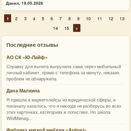
Данил,
19.05.2026
1
2
3
4
5
6
7
8
9
10
11
12
13
14
15
>
Последние отзывы
АО СК «Ю-Лайф»
Справку для вычета выгрузила сама через мобильный
личный кабинет, прямо с телефона за минуту, никаких
проблем не обнаружила
Дана Малкина
Я пришла в маркетплейсы из юридической сферы, и
поначалу казалось, что я никогда не разберусь во всех
этих карточках, категориях и логистике. Но школа
WildManag...
Фабрика мягкой мебели «Ardoni»