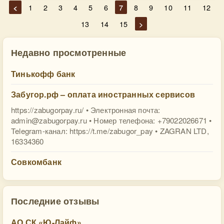
<
1
2
3
4
5
6
7
8
9
10
11
12
13
14
15
>
Недавно просмотренные
Тинькофф банк
Забугор.рф – оплата иностранных сервисов
https://zabugorpay.ru/ • Электронная почта:
admin@zabugorpay.ru
• Номер телефона: +79022026671 •
Telegram-канал: https://t.me/zabugor_pay • ZAGRAN LTD,
16334360
Совкомбанк
Последние отзывы
АО СК «Ю-Лайф»