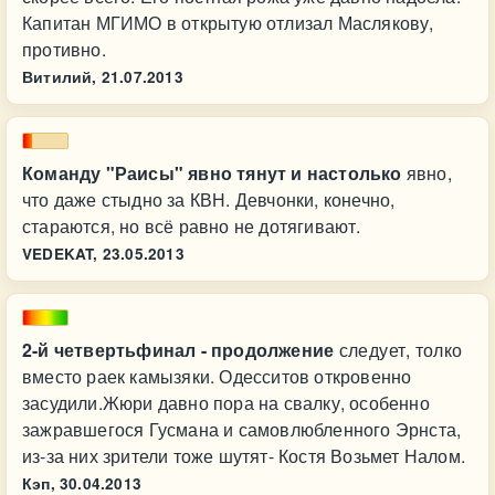
Капитан МГИМО в открытую отлизал Маслякову,
противно.
Витилий,
21.07.2013
Команду "Раисы" явно тянут и настолько
явно,
что даже стыдно за КВН. Девчонки, конечно,
стараются, но всё равно не дотягивают.
VEDEKAT,
23.05.2013
2-й четвертьфинал - продолжение
следует, толко
вместо раек камызяки. Одесситов откровенно
засудили.Жюри давно пора на свалку, особенно
зажравшегося Гусмана и самовлюбленного Эрнста,
из-за них зрители тоже шутят- Костя Возьмет Налом.
Кэп,
30.04.2013