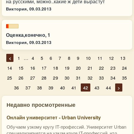
на русскими, можно..какие ж дети вырастут
Виктория,
09.03.2013
Оценка,конечно, 1
Виктория,
09.03.2013
…
<
1
4
5
6
7
8
9
10
11
12
13
14
15
16
17
18
19
20
21
22
23
24
25
26
27
28
29
30
31
32
33
34
35
36
37
38
39
40
41
42
43
44
>
Недавно просмотренные
Онлайн университет - Urban University
Обучаем узкому кругу IT-профессий. Университет Urban
специализируется на узком круге IT-профессий, что