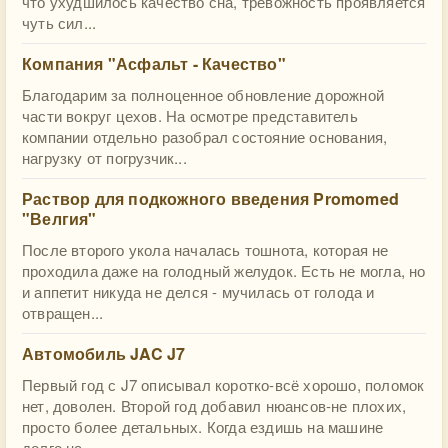
что ухудшилось качество сна, тревожность проявляется
чуть сил...
Компания "Асфальт - Качество"
Благодарим за полноценное обновление дорожной
части вокруг цехов. На осмотре представитель
компании отдельно разобрал состояние основания,
нагрузку от погрузчик...
Раствор для подкожного введения Promomed
"Велгия"
После второго укола началась тошнота, которая не
проходила даже на голодный желудок. Есть не могла, но
и аппетит никуда не делся - мучилась от голода и
отвращен...
Автомобиль JAC J7
Первый год с J7 описывал коротко-всё хорошо, поломок
нет, доволен. Второй год добавил нюансов-не плохих,
просто более детальных. Когда ездишь на машине
долго на...