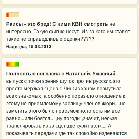
Раисы - это бред! С ними КВН смотреть
не
интересно. Такую фигню несут. Из-за кого им ставят
такие не справедливые оценки?????
Надежда,
15.03.2013
Полностью согласна с Натальей. Ужасный
выпуск с точки зрения шуток против русских.это
просто мерзкая сцена с Чингиз ханом возмутила
всех знакомых, а особенно поразило отношение к
этому не приемлемому зрелищу членов жюри....не
заметить этого было невозможно,то есть им все
равно...или боятся.. ,,ну,погоди",значит, нельзя
транслировать из за сцен,где курит волк.... А
показывать передачи,где так спокойно издеваются