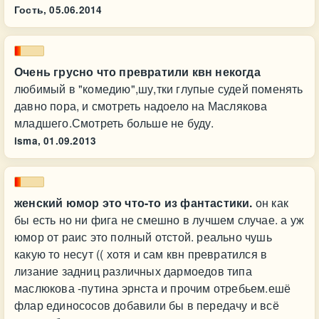
Гость,
05.06.2014
Очень грусно что превратили квн некогда
любимый в "комедию",шу,тки глупые судей поменять
давно пора, и смотреть надоело на Маслякова
младшего.Смотреть больше не буду.
isma,
01.09.2013
женский юмор это что-то из фантастики.
он как
бы есть но ни фига не смешно в лучшем случае. а уж
юмор от раис это полный отстой. реально чушь
какую то несут (( хотя и сам квн превратился в
лизание задниц различных дармоедов типа
маслюкова -путина эрнста и прочим отребьем.ешё
флар единососов добавили бы в передачу и всё