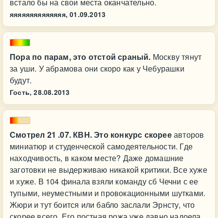
встало бы на свои места оканчательно.
яяяяяяяяяяяяяя,
01.09.2013
Пора по парам, это отстой сраный.
Москву тянут
за уши. У абрамова они скоро как у Чебурашки
будут.
Гость,
28.08.2013
Смотрел 21 .07. КВН. Это конкурс скорее
авторов
миниатюр и студенческой самодеятельности. Где
находчивость, в каком месте? Даже домашние
заготовки не выдерживаю никакой критики. Все хуже
и хуже. В 104 финала взяли команду сб Чечни с ее
тупыми, неуместными и провокационными шутками.
Жюри и тут боится или бабло заслали Эрнсту, что
скорее всего. Его постная рожа уже давно надоела.