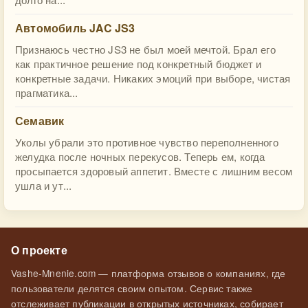
Автомобиль JAC JS3
Признаюсь честно JS3 не был моей мечтой. Брал его
как практичное решение под конкретный бюджет и
конкретные задачи. Никаких эмоций при выборе, чистая
прагматика...
Семавик
Уколы убрали это противное чувство переполненного
желудка после ночных перекусов. Теперь ем, когда
просыпается здоровый аппетит. Вместе с лишним весом
ушла и ут...
О проекте
Vashe-Mnenie.com — платформа отзывов о компаниях, где
пользователи делятся своим опытом. Сервис также
отслеживает публикации в открытых источниках, собирает