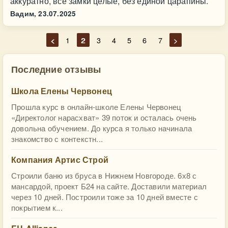
аккуратно, все замки целые, без единой царапины.
Вадим,
23.07.2025
<
1
2
3
4
5
6
7
>
Последние отзывы
Школа Елены Червонец
Прошла курс в онлайн-школе Елены Червонец
«Директолог нарасхват» 39 поток и осталась очень
довольна обучением. До курса я только начинала
знакомство с контекстн...
Компания Артис Строй
Строили баню из бруса в Нижнем Новгороде. 6х8 с
мансардой, проект Б24 на сайте. Доставили материал
через 10 дней. Построили тоже за 10 дней вместе с
покрытием к...