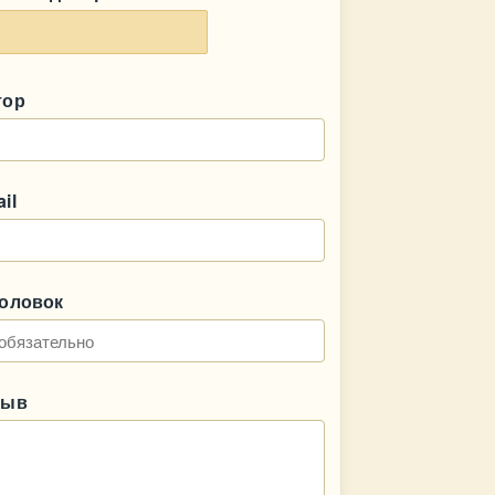
тор
il
головок
зыв