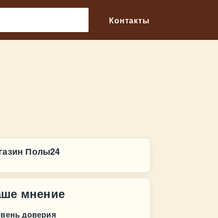
🔎
Контакты
газин Полы24
аше мнение
овень доверия