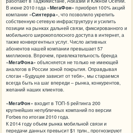
работают в Таджикистане, Абхазии и Южной Осетии.
В июне 2010 года «
МегаФон
» приобрел 100% акций
компании «
Синтерра
», что позволило укрепить
собственную сетевую инфраструктуру и усилить
позиции на рынках дальней связи, фиксированного и
мобильного широкополосного доступа в интернет, а
также конвергентных услуг. Число активных
абонентов нашей компании превышает 57
миллионов. Впрочем, привлекательность бренда
«
МегаФона
» объясняется не только не имеющей
аналогов в России зоной покрытия. Оправдывая
слоган «Будущее зависит от тебя», мы стараемся
всегда быть на шаг впереди – рынка, конкурентов,
желаний наших клиентов.
«
МегаФон
» входит в ТОП-5 рейтинга 200
крупнейших непубличных компаний по версии
Forbes по итогам 2010 года.
К 2014 году объем рынка мобильной связи и
передачи данных превысит $1 трлн., прогнозируют