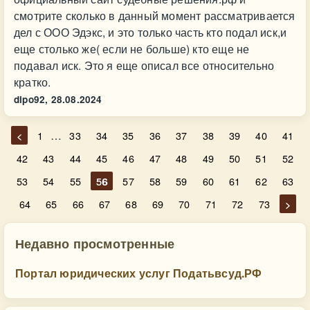
смотрите сколько в данный момент рассматривается
дел с ООО Эдэкс, и это только часть кто подал иск,и
еще столько же( если не больше) кто еще не
подавал иск. Это я еще описал все относительно
кратко.
dipo92,
28.08.2024
…
<
1
33
34
35
36
37
38
39
40
41
42
43
44
45
46
47
48
49
50
51
52
53
54
55
56
57
58
59
60
61
62
63
64
65
66
67
68
69
70
71
72
73
>
Недавно просмотренные
Портал юридических услуг Податьвсуд.РФ