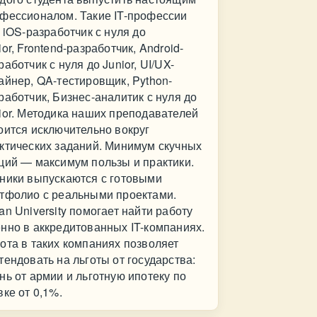
фессионалом. Такие IT-профессии
: iOS-разработчик с нуля до
ior, Frontend-разработчик, Android-
работчик с нуля до Junior, UI/UX-
айнер, QA-тестировщик, Python-
работчик, Бизнес-аналитик с нуля до
ior. Методика наших преподавателей
оится исключительно вокруг
ктических заданий. Минимум скучных
ций — максимум пользы и практики.
ники выпускаются с готовыми
тфолио с реальными проектами.
an University помогает найти работу
нно в аккредитованных IT-компаниях.
ота в таких компаниях позволяет
тендовать на льготы от государства:
нь от армии и льготную ипотеку по
вке от 0,1%.