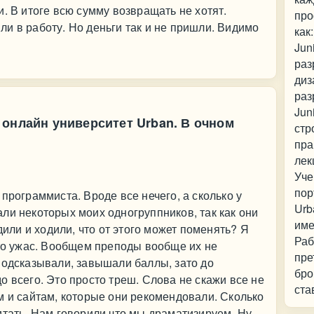
. В итоге всю сумму возвращать не хотят.
про
и в работу. Но деньги так и не пришли. Видимо
как
Jun
раз
диз
раз
Jun
онлайн университет Urban. В очном
стр
пра
лек
Уче
пор
программиста. Вроде все нечего, а сколько у
Urb
ли некоторых моих одногруппников, так как они
име
дили и ходили, что от этого может поменять? Я
Раб
сто ужас. Вообщем преподы вообще их не
пре
подсказывали, завышали баллы, зато до
бро
о всего. Это просто треш. Слова не скажи все не
ста
м и сайтам, которые они рекомендовали. Сколько
итать. Нам говорили что мы драматизируем. Ну