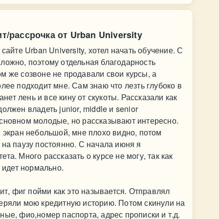
т/рассрочка от Urban University
сайте Urban University, хотел начать обучение. С
ложно, поэтому отдельная благодарность
м же созвоне не продавали свои курсы, а
лее подходит мне. Сам знаю что лезть глубоко в
анет лень и все кину от скукоты. Рассказали как
лжен владеть junior, middle и senior
основном молодые, но рассказывают интересно.
, экран небольшой, мне плохо видно, потом
 на паузу постоянно. С начала июня я
та. Много рассказать о курсе не могу, так как
а идет нормально.
дит, фиг пойми как это называется. Отправлял
веряли мою кредитную историю. Потом скинули на
ные, фио,номер паспорта, адрес прописки и т.д.