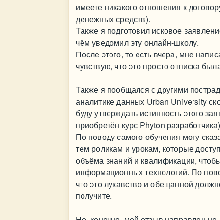
имеете никакого отношения к договор
денежных средств).
Также я подготовил исковое заявление
чём уведомил эту онлайн-школу.
После этого, то есть вчера, мне напи
чувствую, что это просто отписка была
Также я пообщался с другими пострад
аналитике данных Urban University ск
буду утверждать истинность этого зая
приобретён курс Phyton разработчика)
По поводу самого обучения могу сказа
тем роликам и урокам, которые доступ
объёма знаний и квалификации, чтоб
информационных технологий. По пово
что это лукавство и обещанной должн
получите.
Но, конечно, мой отзыв направлен не н