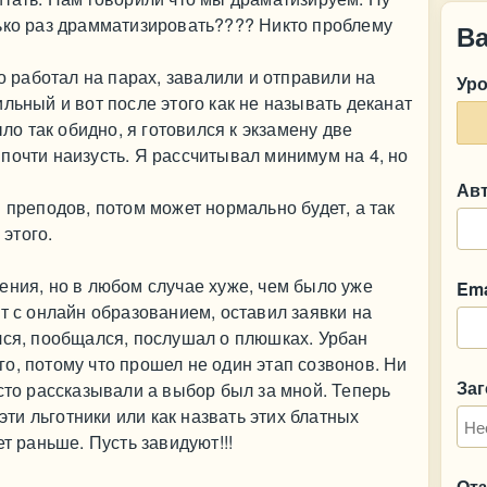
лько раз драмматизировать???? Никто проблему
В
.
то работал на парах, завалили и отправили на
Ур
льный и вот после этого как не называть деканат
 так обидно, я готовился к экзамену две
почти наизусть. Я рассчитывал минимум на 4, но
Ав
 преподов, потом может нормально будет, а так
 этого.
ения, но в любом случае хуже, чем было уже
Ema
т с онлайн образованием, оставил заявки на
лся, пообщался, послушал о плюшках. Урбан
о, потому что прошел не один этап созвонов. Ни
За
осто рассказывали а выбор был за мной. Теперь
 эти льготники или как назвать этих блатных
т раньше. Пусть завидуют!!!
От