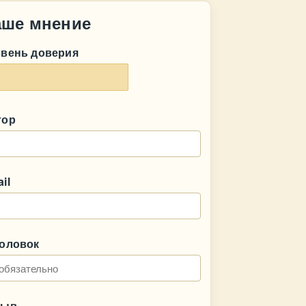
аше мнение
овень доверия
тор
il
головок
зыв