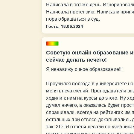
Написала в тот же день. Игнорировали
Написала претензию. Написали принял
пора обращаться в суд.
Гость,
18.06.2024
Советую онлайн образование и 
сейчас делать нечего!
Я ненавижу очное образование!!!
Проучился полгода в университете на 
меня впечатлений. Преподаватели зна
ходили к ним на курсы до этого. Ну хо
думал ничего, а оказалась будет про
спрашивали, всегда на рейтингах им 
остальных при отвесе докапывались д
так, ХОТЯ ответы делали по учебника
раз мы жаловались в деканат не сосч