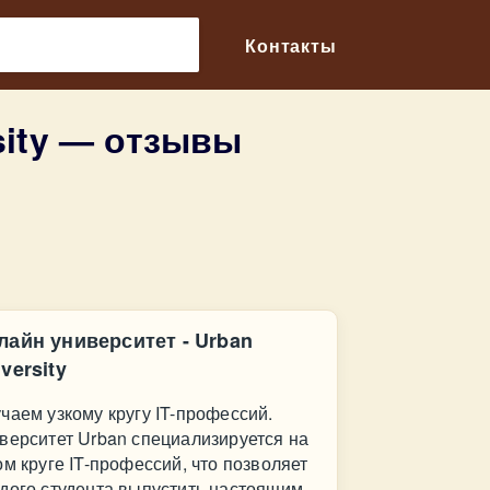
🔎
Контакты
sity — отзывы
лайн университет - Urban
versity
чаем узкому кругу IT-профессий.
верситет Urban специализируется на
ом круге IT-профессий, что позволяет
дого студента выпустить настоящим