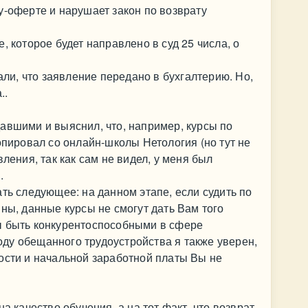
у-оферте и нарушает закон по возврату
, которое будет направлено в суд 25 числа, о
сали, что заявление передано в бухгалтерию. Но,
..
авшими и выяснил, что, например, курсы по
опировал со онлайн-школы Нетология (но тут не
вления, так как сам не видел, у меня был
.
ть следующее: на данном этапе, если судить по
ны, данные курсы не смогут дать Вам того
ы быть конкурентоспособными в сфере
ду обещанного трудоустройства я также уверен,
ости и начальной заработной платы Вы не
а качество обучения, а на тот факт, что возврат