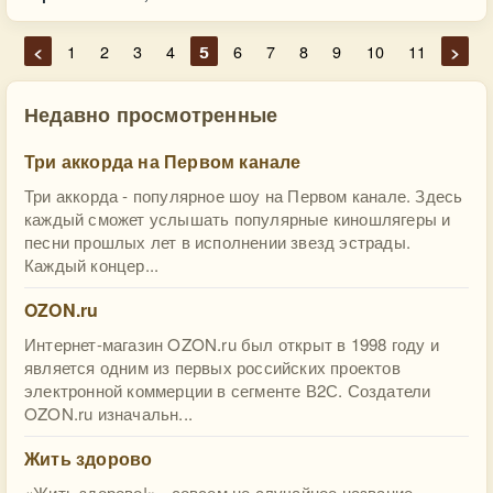
<
1
2
3
4
5
6
7
8
9
10
11
>
Недавно просмотренные
Три аккорда на Первом канале
Три аккорда - популярное шоу на Первом канале. Здесь
каждый сможет услышать популярные киношлягеры и
песни прошлых лет в исполнении звезд эстрады.
Каждый концер...
OZON.ru
Интернет-магазин OZON.ru был открыт в 1998 году и
является одним из первых российских проектов
электронной коммерции в сегменте В2С. Создатели
OZON.ru изначальн...
Жить здорово
«Жить здорово!» - совсем не случайное название, -