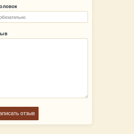
головок
зыв
аписать отзыв