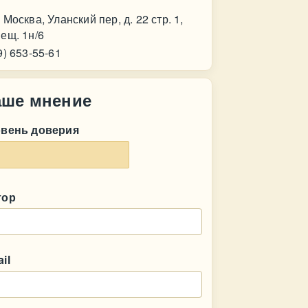
 Москва, Уланский пер, д. 22 стр. 1,
ещ. 1н/6
9) 653-55-61
аше мнение
овень доверия
тор
il