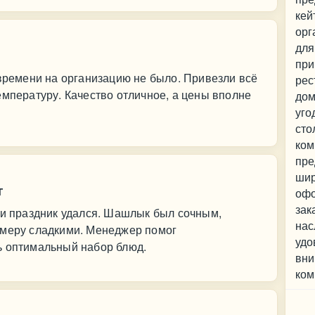
кей
орг
для
при
 времени на организацию не было. Привезли всё
рес
емпературу. Качество отличное, а цены вполне
дом
уго
сто
ком
пре
шир
г
офо
зак
 и праздник удался. Шашлык был сочным,
нас
 меру сладкими. Менеджер помог
удо
ь оптимальный набор блюд.
вни
ком
Ко