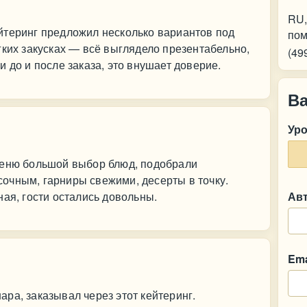
RU,
йтеринг предложил несколько вариантов под
пом
гких закусках — всё выглядело презентабельно,
(49
 до и после заказа, это внушает доверие.
В
Ур
меню большой выбор блюд, подобрали
очным, гарниры свежими, десерты в точку.
ная, гости остались довольны.
Ав
Ema
ра, заказывал через этот кейтеринг.