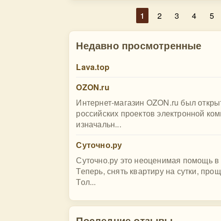
1
2
3
4
5
Недавно просмотренные
Lava.top
OZON.ru
Интернет-магазин OZON.ru был открыт
российских проектов электронной ко
изначальн...
Суточно.ру
Суточно.ру это неоценимая помощь в 
Теперь, снять квартиру на сутки, прощ
Тол...
Последние отзывы