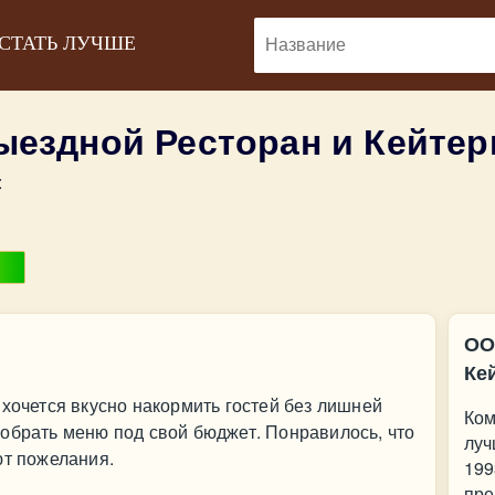
 СТАТЬ ЛУЧШЕ
ездной Ресторан и Кейтер
:
ОО
Ке
 хочется вкусно накормить гостей без лишней
Ком
обрать меню под свой бюджет. Понравилось, что
луч
ют пожелания.
199
пре