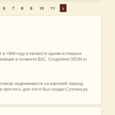
6
7
8
9
10
11
>
 в 1998 году и является одним из первых
ммерции в сегменте В2С. Создатели OZON.ru
поиске недвижимости на короткий период.
е простого, для этого был создан Суточно.ру.