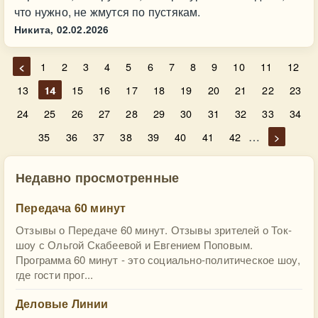
что нужно, не жмутся по пустякам.
Никита,
02.02.2026
<
1
2
3
4
5
6
7
8
9
10
11
12
13
14
15
16
17
18
19
20
21
22
23
24
25
26
27
28
29
30
31
32
33
34
…
35
36
37
38
39
40
41
42
>
Недавно просмотренные
Передача 60 минут
Отзывы о Передаче 60 минут. Отзывы зрителей о Ток-
шоу с Ольгой Скабеевой и Евгением Поповым.
Программа 60 минут - это социально-политическое шоу,
где гости прог...
Деловые Линии