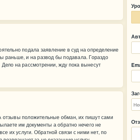
Ур
Ав
оятельно подала заявление в суд на определение
ы раньше, и на развод бы подавала. Гораздо
 Дело на рассмотрении, жду пока вынесут
Ema
За
А отзывы положительные обман, их пишут сами
От
сылаете им документы а обратно нечего не
все их услуги. Обратной связи с ними нет, по
е возвращают за не оказанную услугу.