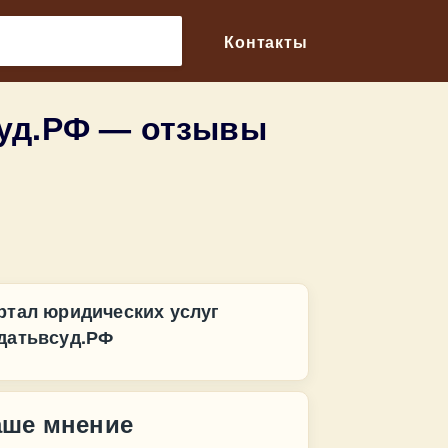
🔎
Контакты
суд.РФ — отзывы
ртал юридических услуг
датьвсуд.РФ
аше мнение