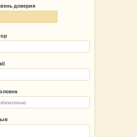
овень доверия
тор
il
головок
зыв