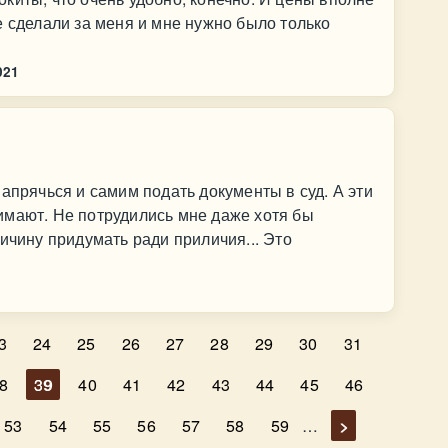
е сделали за меня и мне нужно было только
021
апрячься и самим подать документы в суд. А эти
имают. Не потрудились мне даже хотя бы
ичину придумать ради приличия... Это
3
24
25
26
27
28
29
30
31
8
39
40
41
42
43
44
45
46
53
54
55
56
57
58
59
…
>