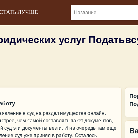
 СТАТЬ ЛУЧШЕ
ридических услуг Податьв
По
аботу
По
аявление в суд на раздел имущества онлайн.
ыстрее, чем самой составлять пакет документов,
й суд эти документы везти. И на очередь там еще
В
ление суд уже принял в работу. Осталось