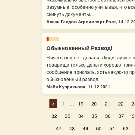
разумные, особенно учитывая, что вс
скинуть документы. .
Ассан Гаидов Агроимпорт Рост,
14.12.2
Обыкновенный Развод!
Ничего они не сделали. Люди, лучше н
товарищи только деньги хорошо прин
сообщение прислать, хоть какую-то пр
обыкновенный развод.
Майя Куприянова,
11.12.2021
<
1
…
19
20
21
22
2
32
33
34
35
36
37
3
47
48
49
50
51
52