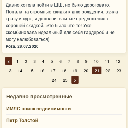
Давно хотела пойти в ШШ, но было дороговато.
Попала на огромные скидки к дню рождения, взяла
сразу и курс, и дополнительные предложения с
хорошей скидкой. Это было что-то! Уже
скомбиновала идеальный для себя гардероб и не
могу налюбоваться)
Poza,
28.07.2020
<
1
2
3
4
5
6
7
8
9
10
11
12
13
14
15
16
17
18
19
20
21
22
23
24
25
>
Недавно просмотренные
ИМЛС поиск недвижимости
Петр Толстой