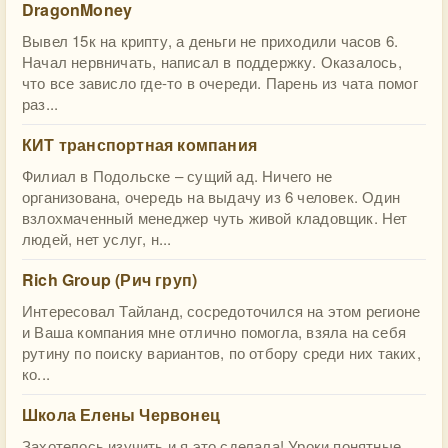
DragonMoney
Вывел 15к на крипту, а деньги не приходили часов 6.
Начал нервничать, написал в поддержку. Оказалось,
что все зависло где-то в очереди. Парень из чата помог
раз...
КИТ транспортная компания
Филиал в Подольске – сущий ад. Ничего не
организована, очередь на выдачу из 6 человек. Один
взлохмаченный менеджер чуть живой кладовщик. Нет
людей, нет услуг, н...
Rich Group (Рич груп)
Интересовал Тайланд, сосредоточился на этом регионе
и Ваша компания мне отлично помогла, взяла на себя
рутину по поиску вариантов, по отбору среди них таких,
ко...
Школа Елены Червонец
Захотелось изучить и я это сделала! Уроки понятные,