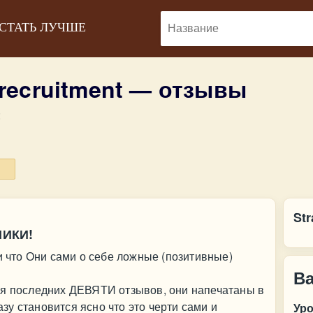
 СТАТЬ ЛУЧШЕ
 recruitment — отзывы
:
Str
НИКИ!
и что Они сами о себе ложные (позитивные)
В
ия последних ДЕВЯТИ отзывов, они напечатаны в
разу становится ясно что это черти сами и
Ур