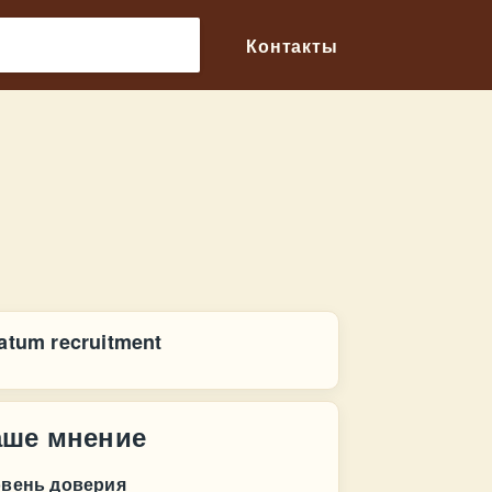
🔎
Контакты
atum recruitment
аше мнение
овень доверия