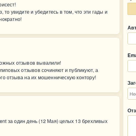
рисест!
 то увидите и убедитесь в том, что эти гады и
нократно!
Ав
Ema
ложных отзывов вывалили!
 липовых отзывов сочиняют и публикуют, а
го отзыва на их мошенническую контору!
За
От
ment за один день (12 Мая) целых 13 брехливых