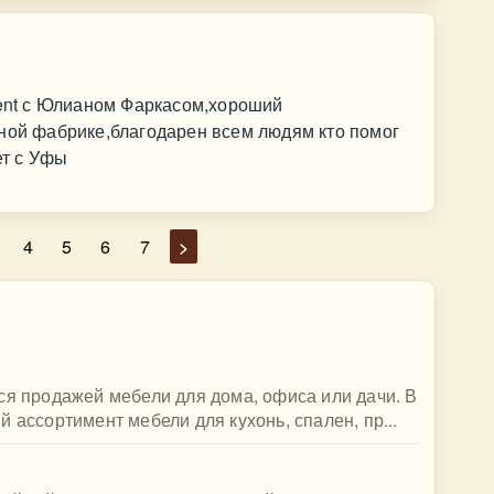
ment с Юлианом Фаркасом,хороший
дной фабрике,благодарен всем людям кто помог
ет с Уфы
4
5
6
7
>
ся продажей мебели для дома, офиса или дачи. В
 ассортимент мебели для кухонь, спален, пр...