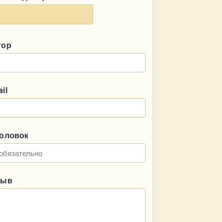
тор
il
головок
зыв