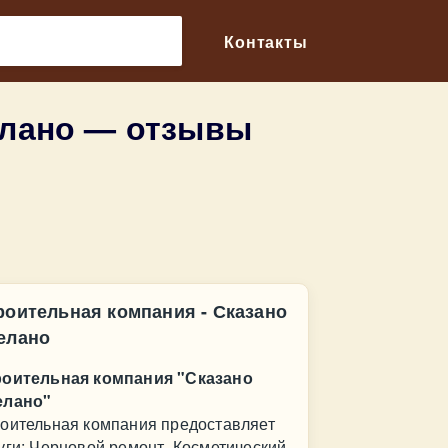
🔎
Контакты
елано — отзывы
роительная компания - Сказано
елано
оительная компания "Сказано
елано"
оительная компания предоставляет
уги: Черновой ремонт, Косметический,