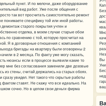
тдельный пункт. И по мелочи, даже оборудование
Кап
нительный вид работ. Уже после общения с
Без
осто так вот просчитать самостоятельно ремонт
дос
не понимаете специфику той или иной работы.
мас
 и демонтаж старого покрытия учтен и
ква
бственно отделка, в моем случае старые обои
Мно
ась по сравнению с той, которую просчитал на
кач
ной. Я в договорные отношения с компанией
Рез
раз
 выхода бригады на квартиру были оговорены 2
Нез
ачили в 2 месяца. По факту уже могу сказать,
Вы 
сть нюансы если в процессе выявили какие то
Уни
ер мне без согласования заменили две дозовые
Бес
сь из стены, считай держались на старых обоях.
нед
и сразу увидел. Нет такого что скрытые работы
гар
 фактом ставят. Не скажу что все идеально. На
ваш
ишком сочно. Но в целом свои деньги фирма
В