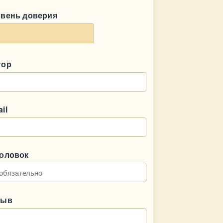
овень доверия
тор
il
головок
зыв