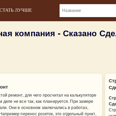
 СТАТЬ ЛУЧШЕ
ная компания - Сказано Сд
Ст
монт
Сд
той ремонт, для чего просчитал на калькуляторе
Стр
 деле не все так, как планируется. При замере
Сд
али. Они в основном заключались в работах,
Стр
Например перенос розеток, это отдельный пункт,
усл