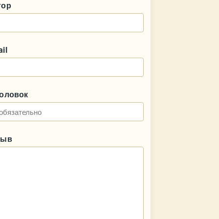
тор
il
головок
зыв