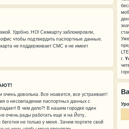
бес
моб
ден
зна
авкой. Удобно. НО! Симкарту заблокировли,
ста
Уже
в офис чтобы подтвердить паспортные данные.
пре
мкарта не поддерживает СМС и не имеет
LTE
г.
Y
чет
гор
АЮТ!
В
 очень довольна. Все ноавится, все устраивает!
ия о несовпадении паспортных данных с
Ур
падает! В чем дело?! В нашем городке один
не очень рады работать еще и на Йоту,
 беготня не только у меня. Зачем портите свой
о не хочу, чтобы меня прокляли.