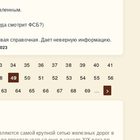
явленным.
уда смотрит ФСБ?)
..вая справочная. Дает неверную информацию.
2023
3
34
35
36
37
38
39
40
41
8
49
50
51
52
53
54
55
56
63
64
65
66
67
68
69
…
>
вляются самой крупной сетью железных дорог в
ли прокладываться еще в начале XIX века пр