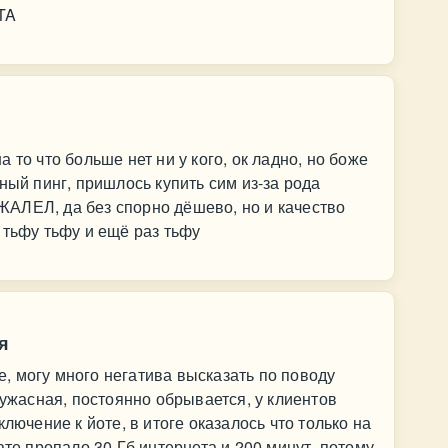
TA
 то что больше нет ни у кого, ок ладно, но боже
ный пинг, пришлось купить сим из-за рода
АЛЕЛ, да без спорно дёшево, но и качество
 тьфу тьфу и ещё раз тьфу
я
 могу много негатива высказать по поводу
 ужасная, постоянно обрывается, у клиентов
лючение к йоте, в итоге оказалось что только на
ате пропало 30 Гб интернета и 200 минут, потому