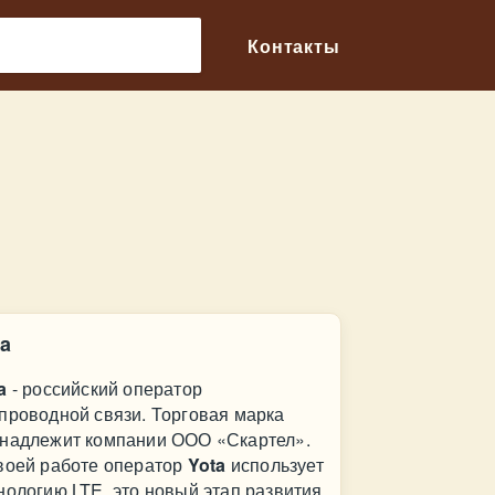
🔎
Контакты
ta
ta
- российский оператор
проводной связи. Торговая марка
надлежит компании ООО «Скартел».
воей работе оператор
Yota
использует
нологию LTE, это новый этап развития