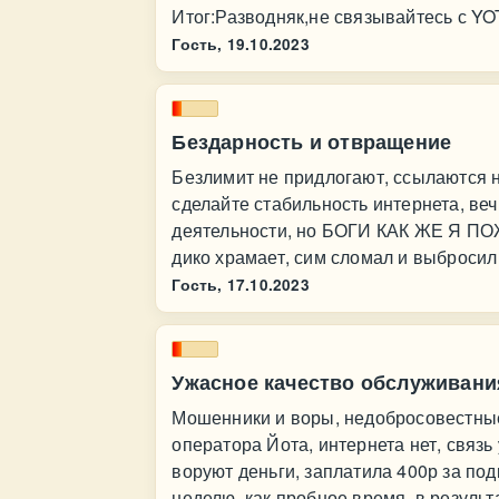
Итог:Разводняк,не связывайтесь с YO
Гость,
19.10.2023
Бездарность и отвращение
Безлимит не придлогают, ссылаются на
сделайте стабильность интернета, веч
деятельности, но БОГИ КАК ЖЕ Я ПОЖ
дико храмает, сим сломал и выбросил
Гость,
17.10.2023
Ужасное качество обслуживани
Мошенники и воры, недобросовестные,
оператора Йота, интернета нет, связь
воруют деньги, заплатила 400р за подк
неделю, как пробное время, в результ