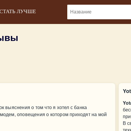
 СТАТЬ ЛУЧШЕ
зывы
Yo
Yo
ок выяснения о том что я хотел с банка
бес
 модем, оповещения о котором приходят на мой
при
В с
тех