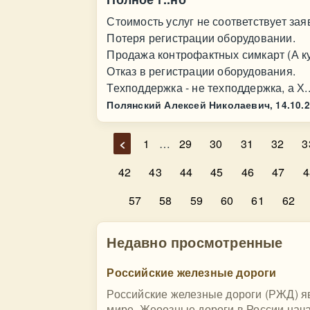
Стоимость услуг не соответствует за
Потеря регистрации оборудовании.
Продажа контрофактных симкарт (А к
Отказ в регистрации оборудования.
Техподдержка - не техподдержка, а Х
Полянский Алексей Николаевич,
14.10.
<
1
…
29
30
31
32
3
42
43
44
45
46
47
4
57
58
59
60
61
62
Недавно просмотренные
Российские железные дороги
Российские железные дороги (РЖД) я
мире. Жеоезные дороги в России нача