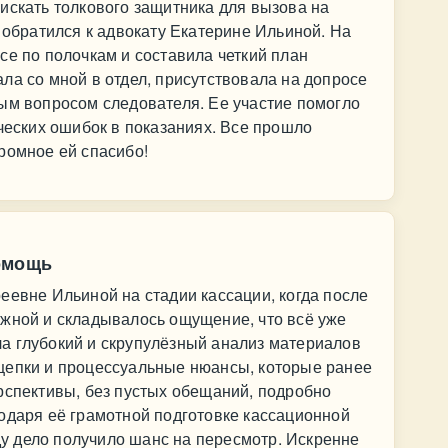
искать толкового защитника для вызова на
е обратился к адвокату Екатерине Ильиной. На
се по полочкам и составила четкий план
ла со мной в отдел, присутствовала на допросе
ым вопросом следователя. Ее участие помогло
ических ошибок в показаниях. Все прошло
ромное ей спасибо!
омощь
еевне Ильиной на стадии кассации, когда после
ёжной и складывалось ощущение, что всё уже
а глубокий и скрупулёзный анализ материалов
цепки и процессуальные нюансы, которые ранее
рспективы, без пустых обещаний, подробно
одаря её грамотной подготовке кассационной
 дело получило шанс на пересмотр. Искренне