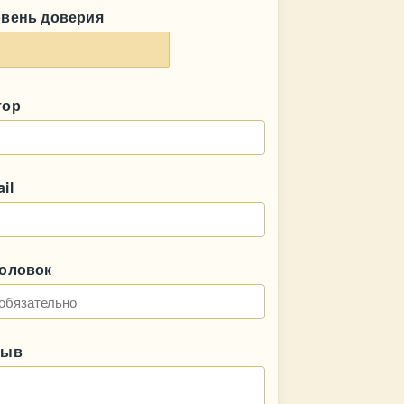
овень доверия
тор
il
головок
зыв