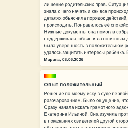
лишение родительских прав. Ситуация
знала с чего начать и как все происх
деталях объяснила порядок действий, 
происходить. Понравилось её спокойс
Нужные документы она помогла собра
поддерживала, объясняла понятным д
была уверенность в положительном ре
удалось защитить интересы ребёнка.
Марина,
08.06.2026
Опыт положительный
Решение по моему иску в суде перво
разочарованием. Было ощущение, что
Сразу начала искать грамотного адво
Екатерине Ильиной. Она изучила про
в показаниях свидетелей другой стор
объяснила, что на этом можно постро