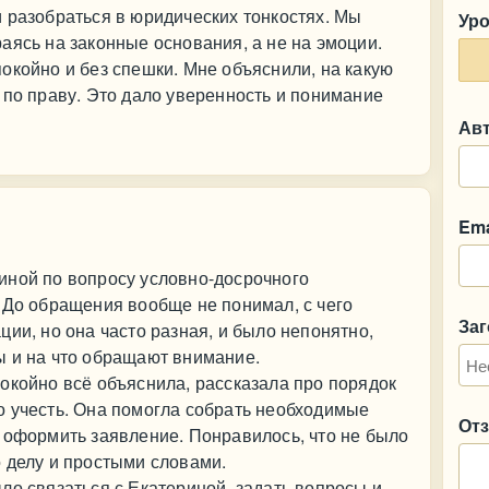
 разобраться в юридических тонкостях. Мы
Ур
аясь на законные основания, а не на эмоции.
окойно и без спешки. Мне объяснили, на какую
 по праву. Это дало уверенность и понимание
Ав
Ema
иной по вопросу условно-досрочного
 До обращения вообще не понимал, с чего
За
ии, но она часто разная, и было непонятно,
ы и на что обращают внимание.
окойно всё объяснила, рассказала про порядок
о учесть. Она помогла собрать необходимые
От
 оформить заявление. Понравилось, что не было
 делу и простыми словами.
ло связаться с Екатериной, задать вопросы и