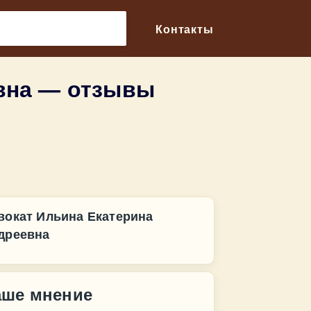
🔎
Контакты
вна — отзывы
вокат Ильина Екатерина
дреевна
аше мнение