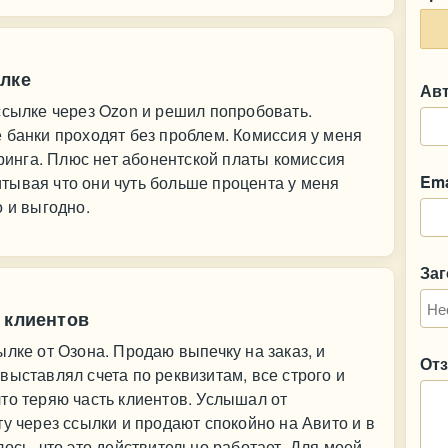
ылке
Ав
ссылке через Ozon и решил попробовать.
 банки проходят без проблем. Комиссия у меня
йринга. Плюс нет абонентской платы комиссия
Ema
читывая что они чуть больше процента у меня
о и выгодно.
За
 клиентов
лке от Озона. Продаю выпечку на заказ, и
От
выставлял счета по реквизитам, все строго и
то теряю часть клиентов. Услышал от
у через ссылки и продают спокойно на Авито и в
ось, что это действительно работает. Для моей