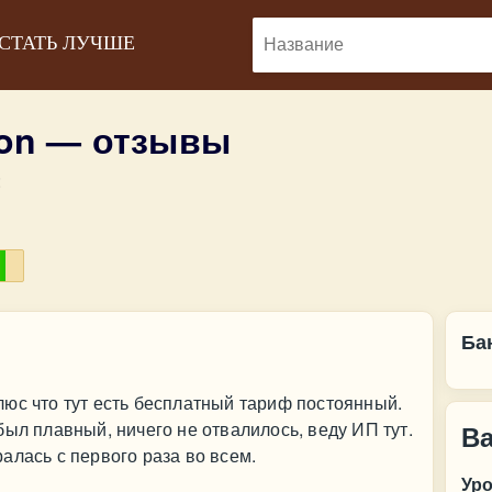
 СТАТЬ ЛУЧШЕ
on — отзывы
:
Ба
юс что тут есть бесплатный тариф постоянный.
был плавный, ничего не отвалилось, веду ИП тут.
В
алась с первого раза во всем.
Ур