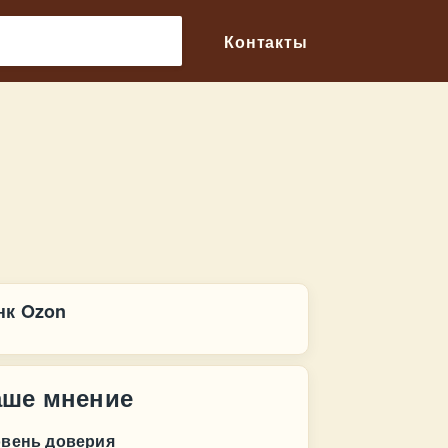
🔎
Контакты
нк Ozon
аше мнение
овень доверия