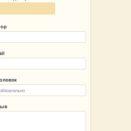
тор
il
головок
зыв