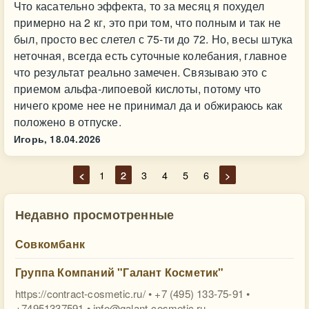
Что касательно эффекта, то за месяц я похудел
примерно на 2 кг, это при том, что полным и так не
был, просто вес слетел с 75-ти до 72. Но, весы штука
неточная, всегда есть суточные колебания, главное
что результат реально замечен. Связываю это с
приемом альфа-липоевой кислоты, потому что
ничего кроме нее не принимал да и обжираюсь как
положено в отпуске.
Игорь,
18.04.2026
<
1
2
3
4
5
6
>
Недавно просмотренные
Совкомбанк
Группа Компаний "Галант Косметик"
https://contract-cosmetic.ru/ • +7 (495) 133-75-91 •
+74951337591 •
info@galant-cosmetic.ru