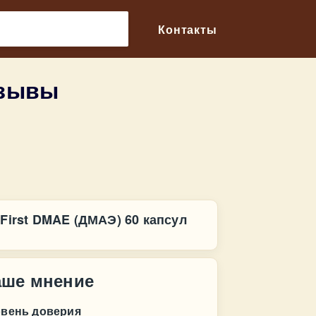
🔎
Контакты
тзывы
 First DMAE (ДМАЭ) 60 капсул
аше мнение
овень доверия