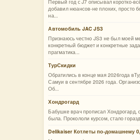
Первый год с J7 описывал коротко-всё
добавил нюансов-не плохих, просто б
на...
Автомобиль JAC JS3
Признаюсь честно JS3 не был моей ме
конкретный бюджет и конкретные зада
прагматика...
ТурСкидки
Обратились в конце мая 2026года вТу
Самуи в сентябре 2026 года. Органи
Об...
Хондрогард
Бабушке врач прописал Хондрогард, о
была. Прокололи курсом, стало гораздо
Delikaiser Котлеты по-домашнему 0,