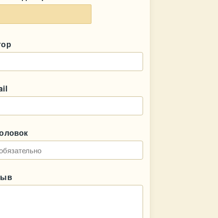
тор
il
головок
зыв