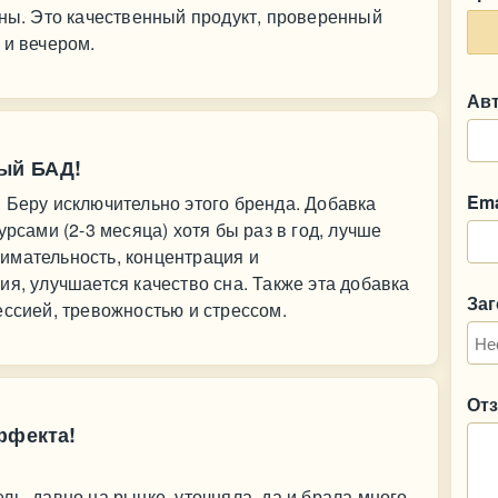
сны. Это качественный продукт, проверенный
 и вечером.
Ав
ный БАД!
Ema
 Беру исключительно этого бренда. Добавка
урсами (2-3 месяца) хотя бы раз в год, лучше
имательность, концентрация и
ия, улучшается качество сна. Также эта добавка
За
ессией, тревожностью и стрессом.
От
ффекта!
ь, давно на рынке, уточняла, да и брала много