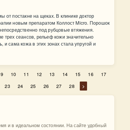
ы от постакне на щеках. В клинике доктор
рапии новым препаратом Коллост Micro. Порошок
 непосредственно под рубцовые втяжения.
е трех сеансов, рельеф кожи значительно
 и сама кожа в этих зонах стала упругой и
9
10
11
12
13
14
15
16
17
23
24
25
26
27
28
>
мя и в идеальном состоянии. На сайте удобный