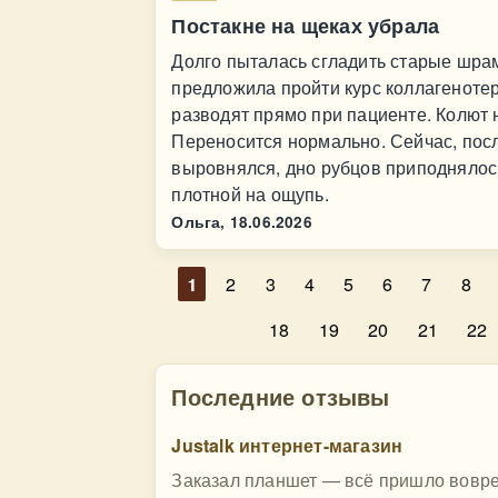
Постакне на щеках убрала
Долго пыталась сгладить старые шрам
предложила пройти курс коллагеноте
разводят прямо при пациенте. Колют
Переносится нормально. Сейчас, посл
выровнялся, дно рубцов приподнялось,
плотной на ощупь.
Ольга,
18.06.2026
1
2
3
4
5
6
7
8
18
19
20
21
22
Последние отзывы
Justalk интернет-магазин
Заказал планшет — всё пришло вовре