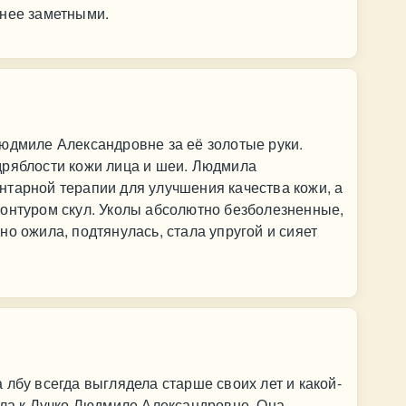
енее заметными.
юдмиле Александровне за её золотые руки.
дряблости кожи лица и шеи. Людмила
нтарной терапии для улучшения качества кожи, а
контуром скул. Уколы абсолютно безболезненные,
о ожила, подтянулась, стала упругой и сияет
 лбу всегда выглядела старше своих лет и какой-
ала к Лучко Людмиле Александровне. Она