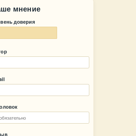
аше мнение
овень доверия
тор
il
головок
зыв