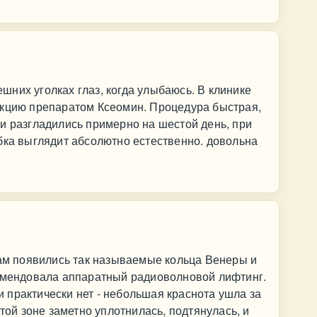
них уголках глаз, когда улыбаюсь. В клинике
екцию препаратом Ксеомин. Процедура быстрая,
и разгладились примерно на шестой день, при
бка выглядит абсолютно естественно. довольна
там появились так называемые кольца Венеры и
комендовала аппаратный радиоволновой лифтинг.
 практически нет - небольшая краснота ушла за
этой зоне заметно уплотнилась, подтянулась, и