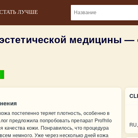
 СТАТЬ ЛУЧШЕ
 эстетической медицины —
CL
жнения
Ко
 кожа постепенно теряет плотность, особенно в
олог предложила попробовать препарат Profhilo
RU,
я качества кожи. Понравилось, что процедура
овсем немного. Уже через несколько дней кожа