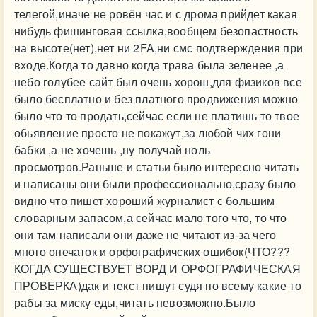
телегой,иначе не ровён час и с дрома прийдет какая
нибудь фишинговая ссылка,вообщем безопастность
на высоте(нет),нет ни 2FA,ни смс подтверждения при
входе.Когда то давно когда трава была зеленее ,а
небо голубее сайт был очень хорош,для физиков все
было бесплатно и без платного продвижения можно
было что то продать,сейчас если не платишь то твое
обьявление просто не покажут,за любой чих гони
бабки ,а не хочешь ,ну получай ноль
просмотров.Раньше и статьи было интересно читать
и написаны они были профессионально,сразу было
видно что пишет хороший журналист с большим
словарным запасом,а сейчас мало того что, то что
они там написали они даже не читают из-за чего
много опечаток и орфографичских ошибок(ЧТО???
КОГДА СУЩЕСТВУЕТ ВОРД И ОРФОГРАФИЧЕСКАЯ
ПРОВЕРКА)дак и текст пишут судя по всему какие то
рабы за миску еды,читать невозможно.Было