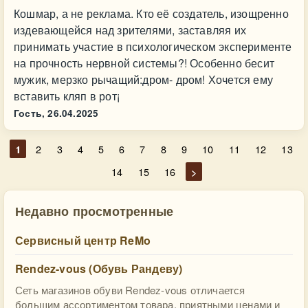
Кошмар, а не реклама. Кто её создатель, изощренно
издевающейся над зрителями, заставляя их
принимать участие в психологическом эксперименте
на прочность нервной системы?! Особенно бесит
мужик, мерзко рычащий:дром- дром! Хочется ему
вставить кляп в рот¡
Гость,
26.04.2025
1
2
3
4
5
6
7
8
9
10
11
12
13
14
15
16
>
Недавно просмотренные
Сервисный центр ReMo
Rendez-vous (Обувь Рандеву)
Сеть магазинов обуви Rendez-vous отличается
большим ассортиментом товара, приятными ценами и