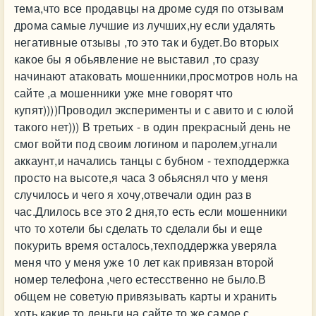
тема,что все продавцы на дроме судя по отзывам
дрома самые лучшие из лучших,ну если удалять
негативные отзывы ,то это так и будет.Во вторых
какое бы я обьявление не выставил ,то сразу
начинают атаковать мошенники,просмотров ноль на
сайте ,а мошенники уже мне говорят что
купят))))Проводил эксперименты и с авито и с юлой
такого нет))) В третьих - в один прекрасный день не
смог войти под своим логином и паролем,угнали
аккаунт,и начались танцы с бубном - техподдержка
просто на высоте,я часа 3 обьяснял что у меня
случилось и чего я хочу,отвечали один раз в
час.Длилось все это 2 дня,то есть если мошенники
что то хотели бы сделать то сделали бы и еще
покурить время осталось,техподдержка уверяла
меня что у меня уже 10 лет как привязан второй
номер телефона ,чего естесственно не было.В
общем не советую привязывать карты и хранить
хоть какие то деньги на сайте,то же самое с