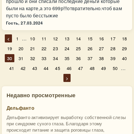
прошло и они списали последние деньги которые
были на карте,а это 699р!!!отвратительно.чтоб вам
пусто было бесстыжие
Гость,
27.03.2024
…
<
1
10
11
12
13
14
15
16
17
18
19
20
21
22
23
24
25
26
27
28
29
30
31
32
33
34
35
36
37
38
39
40
…
41
42
43
44
45
46
47
48
49
50
>
Недавно просмотренные
Дельфанто
Дельфанто активизирует выработку собственной слезы
при синдроме сухого глаза. Благодаря этому
происходит питание и защита роговицы глаза,