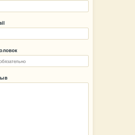
il
головок
зыв