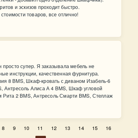
ритов и эскизов проходит быстро.
и стоимости товаров, все отлично!
н просто супер. Я заказывала мебель не
тные инструкции, качественная фурнитура.
ия 8 BMS, Шкаф-кровать с диваном Изабель-6
S, Антресоль Алиса А 4 BMS, Шкаф угловой
ом Рита 2 BMS, Антресоль Смарти BMS, Стеллаж
8
9
10
11
12
13
14
15
16