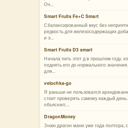
Оч...
Smart Fruits Fe+C Smart
Сбалансированный вкус без неприятно
редкость для железосодержащих доба
и э...
Smart Fruits D3 smart
Начала пить этот д в прошлом году, к
поднять его до нормального значени
для...
velochka-go
Я раньше не пользовался арендованн
стоит проверять самому каждый день.
объяснил:...
DragonMoney
Знаю драгон мани уже года полтора, с