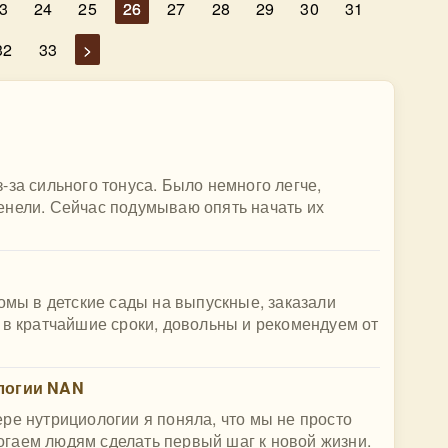
3
24
25
26
27
28
29
30
31
32
33
>
-за сильного тонуса. Было немного легче,
енели. Сейчас подумываю опять начать их
бомы в детские сады на выпускные, заказали
 в кратчайшие сроки, довольны и рекомендуем от
ологии NAN
ре нутрициологии я поняла, что мы не просто
гаем людям сделать первый шаг к новой жизни.