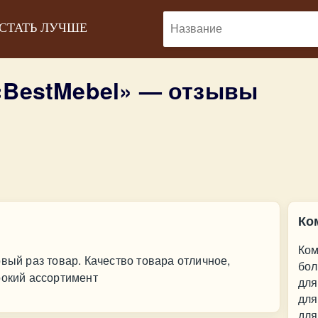
 СТАТЬ ЛУЧШЕ
«BestMebel» — отзывы
Ко
Ком
вый раз товар. Качество товара отличное,
бол
рокий ассортимент
для
для
для