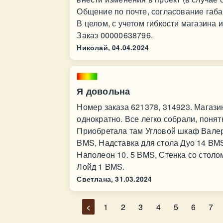
Общение по почте, согласование габа
В целом, с учетом гибкости магазина 
Заказ 00000638796.
Николай,
04.04.2024
Я довольна
Номер заказа 621378, 314923. Магази
однократно. Все легко собрали, поня
Приобретала там Угловой шкаф Валер
BMS, Надставка для стола Дуо 14 BM
Наполеон 10. 5 BMS, Стенка со стол
Лойд 1 BMS.
Светлана,
31.03.2024
<
1
2
3
4
5
6
7