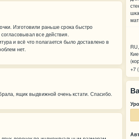
сте
шка
мат
очки. Изготовили раньше срока быстро
Ко
 согласовывал все действия.
тура и всё что полагается было доставлено в
RU,
роблем нет.
Кие
(ко
+7 
В
брала, ящик выдвижной очень кстати. Спасибо.
Ур
Ав
я двух девочек по индивидуальным размерам.