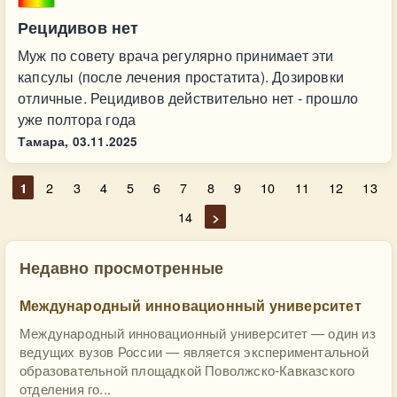
Рецидивов нет
Муж по совету врача регулярно принимает эти
капсулы (после лечения простатита). Дозировки
отличные. Рецидивов действительно нет - прошло
уже полтора года
Тамара,
03.11.2025
1
2
3
4
5
6
7
8
9
10
11
12
13
14
>
Недавно просмотренные
Международный инновационный университет
Международный инновационный университет — один из
ведущих вузов России — является экспериментальной
образовательной площадкой Поволжско-Кавказского
отделения го...