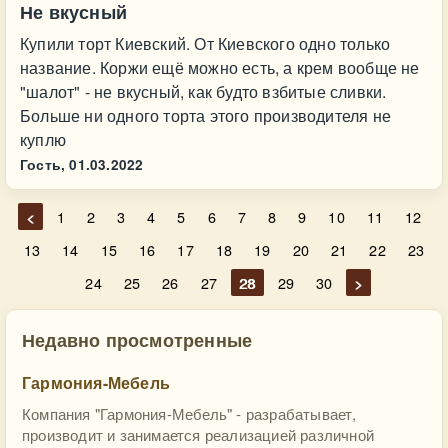
Не вкусный
Купили торт Киевский. От Киевского одно только
название. Коржи ещё можно есть, а крем вообще не
"шалот" - не вкусный, как будто взбитые сливки.
Больше ни одного торта этого производителя не
куплю
Гость,
01.03.2022
<
1
2
3
4
5
6
7
8
9
10
11
12
13
14
15
16
17
18
19
20
21
22
23
24
25
26
27
28
29
30
>
Недавно просмотренные
Гармония-Мебель
Компания "Гармония-Мебель" - разрабатывает,
производит и занимается реализацией различной