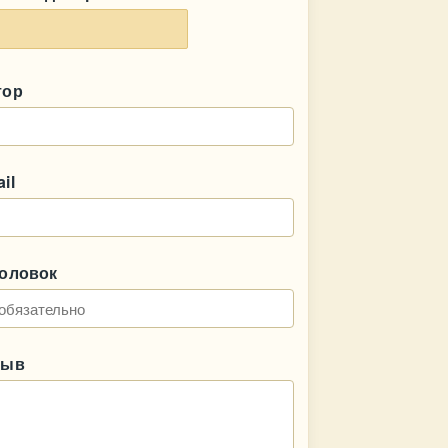
тор
il
головок
зыв