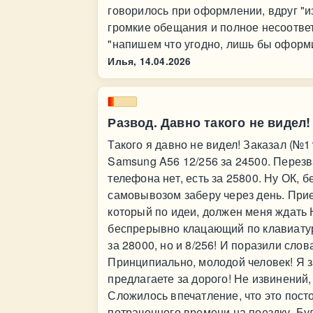
говорилось при оформлении, вдруг "и
громкие обещания и полное несоответ
"напишем что угодно, лишь бы оформи
Илья,
14.04.2026
Развод. Давно такого не видел!
Такого я давно не видел! Заказал (№
Samsung A56 12/256 за 24500. Перезв
телефона нет, есть за 25800. Ну ОК, 
самовывозом заберу через день. Прие
который по идеи, должен меня ждать 
беспрерывно клацающий по клавиатуре
за 28000, но и 8/256! И поразили слов
Принципиально, молодой человек! Я за
предлагаете за дорого! Не извинений,
Сложилось впечатление, что это пост
потраченного времени на поездку. Буд