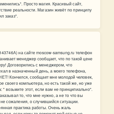
зменились". Просто магия. Красивый сайт,
ствие реальности. Магазин живёт по принципу
л заказ".
1143746А) на сайте moscow-samsung.ru телефон
анивает менеджер сообщает, что по такой цене
беру! Договорились с менеджером, что
хал в назначенный день, а моего телефона,
НЕТ! Кончился, сообщает мне молодой человек,
 своего компьютера, но есть такой же, но уже
а: " возьмите этот, если вам не принципиально".
казывал то, что мне нужно, а не то что вы
 не сожаления, о случившийся ситуации.
оянная практика работы. Очень жаль
у рад, если кому-то поможет мой отзыв не