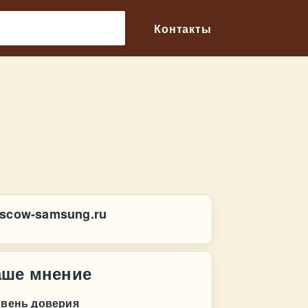
🔎
Контакты
scow-samsung.ru
аше мнение
овень доверия