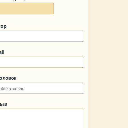
тор
il
головок
зыв