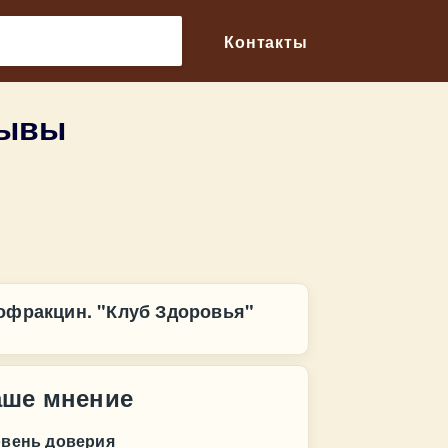
🔎
Контакты
зывы
офракцин. "Клуб Здоровья"
аше мнение
овень доверия