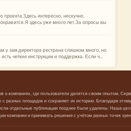
о проекта.Здесь интересно, нескучно,
понравится.Я здесь уже много лет.За опросы вы
ак у зам.директора рестрана слишком много, но
есть четкие инструкции и поддержка. Если ч...
в о компаниях, где пользователи делятся своим опытом. Серв
 с разных площадок и сохраняет их историю. Благодаря этом
 если отдельные публикации позднее были удалены. Наша це
ии компании и принимать решения с учётом разных точек зрен