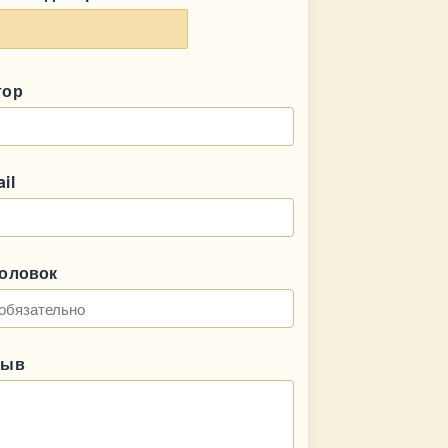
тор
il
головок
зыв