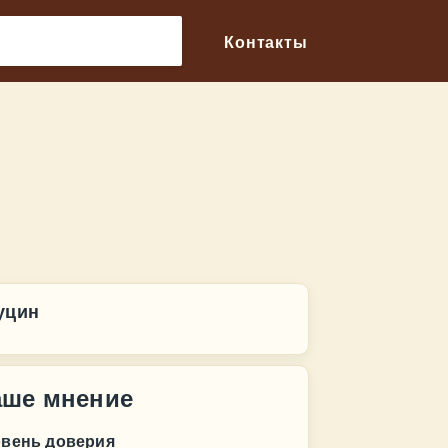
🔎
Контакты
уцин
аше мнение
овень доверия