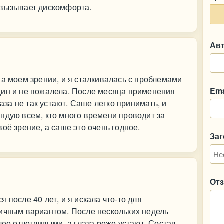
 вызывает дискомфорта.
Ав
на моем зрении, и я сталкивалась с проблемами
Ema
цин и не пожалела. После месяца применения
лаза не так устают. Саше легко принимать, и
ндую всем, кто много времени проводит за
оё зрение, а саше это очень годное.
За
От
 после 40 лет, и я искала что-то для
личным вариантом. После нескольких недель
лее отчетливыми, а глаза реже устают. Состав