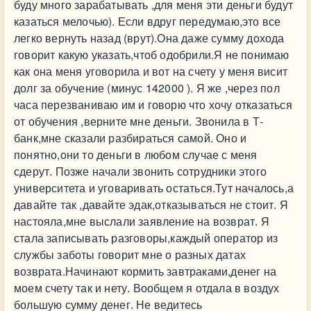
буду много зарабатывать ,для меня эти деньги будут
казаться мелочью). Если вдруг передумаю,это все
легко вернуть назад (врут).Она даже сумму дохода
говорит какую указать,чтоб одобрили.Я не понимаю
как она меня уговорила и вот на счету у меня висит
долг за обучение (минус 142000 ). Я же ,через пол
часа перезваниваю им и говорю что хочу отказаться
от обучения ,верните мне деньги. Звонила в Т-
банк,мне сказали разбираться самой. Оно и
понятно,они то деньги в любом случае с меня
сдерут. Позже начали звонить сотрудники этого
университета и уговаривать остаться.Тут началось,а
давайте так ,давайте эдак,отказываться не стоит. Я
настояла,мне выслали заявление на возврат. Я
стала записывать разговоры,каждый оператор из
службы заботы говорит мне о разных датах
возврата.Начинают кормить завтраками,денег на
моем счету так и нету. Вообщем я отдала в воздух
большую сумму денег. Не ведитесь