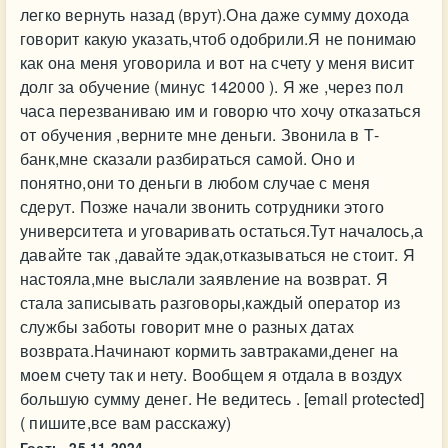
легко вернуть назад (врут).Она даже сумму дохода
говорит какую указать,чтоб одобрили.Я не понимаю
как она меня уговорила и вот на счету у меня висит
долг за обучение (минус 142000 ). Я же ,через пол
часа перезваниваю им и говорю что хочу отказаться
от обучения ,верните мне деньги. Звонила в Т-
банк,мне сказали разбираться самой. Оно и
понятно,они то деньги в любом случае с меня
сдерут. Позже начали звонить сотрудники этого
университета и уговаривать остаться.Тут началось,а
давайте так ,давайте эдак,отказываться не стоит. Я
настояла,мне выслали заявление на возврат. Я
стала записывать разговоры,каждый оператор из
службы заботы говорит мне о разных датах
возврата.Начинают кормить завтраками,денег на
моем счету так и нету. Вообщем я отдала в воздух
большую сумму денег. Не ведитесь . [email protected]
( пишите,все вам расскажу)
Гость,
25.11.2024