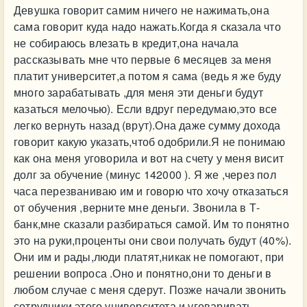
Девушка говорит самим ничего не нажимать,она
сама говорит куда надо нажать.Когда я сказала что
не собираюсь влезать в кредит,она начала
рассказывать мне что первые 6 месяцев за меня
платит университет,а потом я сама (ведь я же буду
много зарабатывать ,для меня эти деньги будут
казаться мелочью). Если вдруг передумаю,это все
легко вернуть назад (врут).Она даже сумму дохода
говорит какую указать,чтоб одобрили.Я не понимаю
как она меня уговорила и вот на счету у меня висит
долг за обучение (минус 142000 ). Я же ,через пол
часа перезваниваю им и говорю что хочу отказаться
от обучения ,верните мне деньги. Звонила в Т-
банк,мне сказали разбираться самой. Им то понятно
это на руки,проценты они свои получать будут (40%).
Они им и рады,люди платят,никак не помогают, при
решении вопроса .Оно и понятно,они то деньги в
любом случае с меня сдерут. Позже начали звонить
сотрудники этого университета и уговаривать