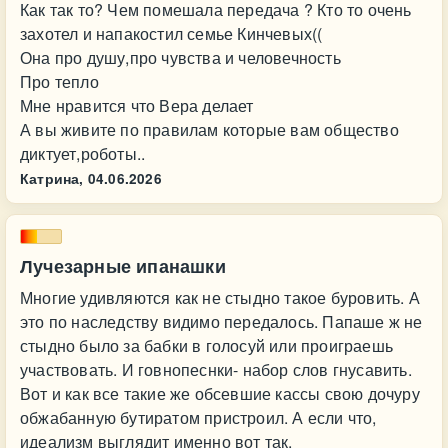
Как так то? Чем помешала передача ? Кто то очень
захотел и напакостил семье Кинчевых((
Она про душу,про чувства и человечность
Про тепло
Мне нравится что Вера делает
А вы живите по правилам которые вам общество
диктует,роботы..
Катрина,
04.06.2026
Лучезарные ипанашки
Многие удивляются как не стыдно такое буровить. А
это по наследству видимо передалось. Папаше ж не
стыдно было за бабки в голосуй или проиграешь
участвовать. И говнопеснки- набор слов гнусавить.
Вот и как все такие же обсевшие кассы свою дочуру
обжабанную бутиратом пристроил. А если что,
идеализм выглядит именно вот так.