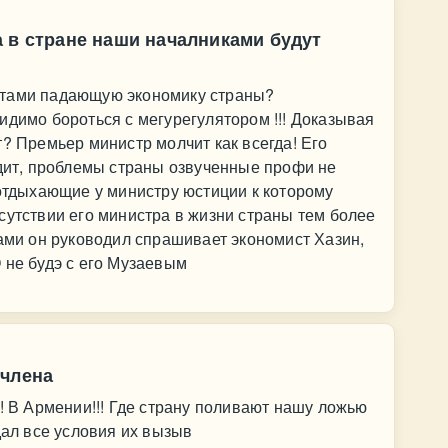
 в стране наши началниками будут
ктами падающую экономику страны?
идимо бороться с мегурегулятором !!! Доказывая
т? Премьер министр молчит как всегда! Его
одит, проблемы страны озвученные профи не
 отдыхающие у министру юстиции к которому
сутствии его министра в жизни страны тем более
вами он руководил спрашивает экономист Хазин,
 не будэ с его Музаевым
-члена
!! В Армении!!! Где страну поливают нашу ложью
дал все условия их вызыв