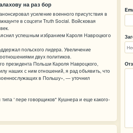
алахову на раз бор
Ema
анонсировал усиление военного присутствия в
каунте в соцсети Truth Social. Войсковая
век.
бъяснил успешным избранием Кароля Навроцкого
За
поддержал польского лидера. Увеличение
моотношениями двух политиков.
го президента Польши Кароля Навроцкого,
От
силу наших с ним отношений, я рад объявить, что
военнослужащих в Польшу», — уточнил
 типа ' пере говорщиков" Кушнера и еще какого-