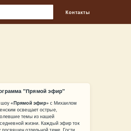
🔎
Контакты
ограмма "Прямой эфир"
 шоу
«Прямой эфир»
с Михаилом
енским освещает острые,
олевшие темы из нашей
седневной жизни. Каждый эфир ток
 посвящен отдельной теме. Гости