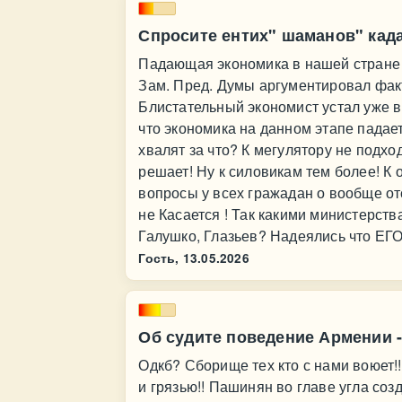
Спросите ентих" шаманов" када
Падающая экономика в нашей стране
Зам. Пред. Думы аргументировал фа
Блистательный экономист устал уже в
что экономика на данном этапе падае
хвалят за что? К мегулятору не подх
решает! Ну к силовикам тем более! К
вопросы у всех гражадан о вообще от
не Касается ! Так какими министерст
Галушко, Глазьев? Надеялись что ЕГО
Гость,
13.05.2026
Об судите поведение Армении 
Одкб? Сборище тех кто с нами воюет!
и грязью!! Пашинян во главе угла соз