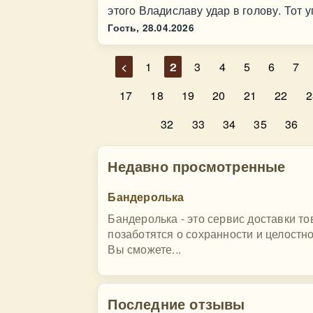
этого Владиславу удар в голову. Тот 
Гость,
28.04.2026
<
1
2
3
4
5
6
7
17
18
19
20
21
22
2
32
33
34
35
36
Недавно просмотренные
Бандеролька
Бандеролька - это сервис доставки 
позаботятся о сохранности и целостн
Вы сможете...
Последние отзывы