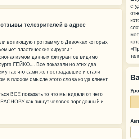
сту
отн
кот
отзывы телезрителей в адрес
сло
мог
кот
дели вопиющую программу о Девочках которых
«П
аемые" пластические хирурги "
тел
сионализмом данных фигурантов видимо
рурга ГЕЙКО.... Все показали но этих два
му так что сами же пострадавшие и стали
В
ком в плохом смысле этого слова когда клиент
Ур
ься ВСЕ показать то что мы видели от чего
 КРАСНОВУ как пишут человек порядочный и
Ав