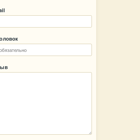
il
головок
зыв