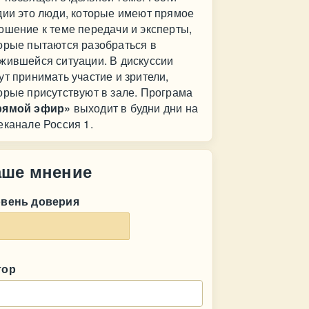
дии это люди, которые имеют прямое
ошение к теме передачи и эксперты,
орые пытаются разобраться в
жившейся ситуации. В дискуссии
ут принимать участие и зрители,
орые присутствуют в зале. Програма
рямой эфир»
выходит в будни дни на
еканале Россия 1.
аше мнение
овень доверия
тор