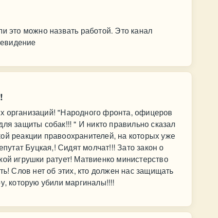
ли это можно назвать работой. Это канал
левидение
!
х организаций! "Народного фронта, офицеров
ля защиты собак!!! " И никто правильно сказал
ой реакции правоохранителей, на которых уже
епутат Буцкая,! Сидят молчат!!! Зато закон о
кой игрушки ратует! Матвиенко министерство
ть! Слов нет об этих, кто должен нас защищать
у, которую убили маргиналы!!!!