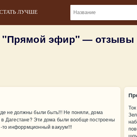
 СТАТЬ ЛУЧШЕ
 "Прямой эфир" — отзывы
Пр
Ток
где не должны были быть!!! Не поняли, дома
Зел
 в Дагестане? Эти дома были вообще построены
наб
й-то инфоррмционный вакуум!!!
пов
шоу