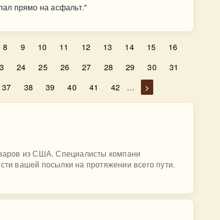
упал прямо на асфальт."
8
9
10
11
12
13
14
15
16
3
24
25
26
27
28
29
30
31
37
38
39
40
41
42
…
>
товаров из США. Специалисты компани
ости вашей посылки на протяжении всего пути.