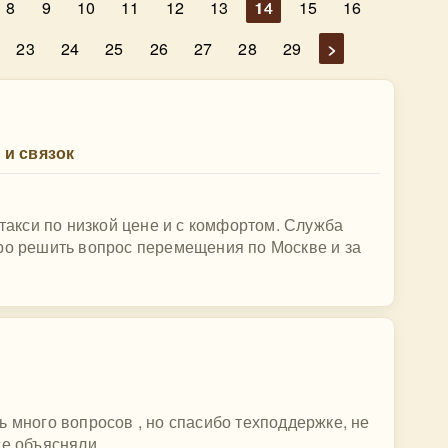
8
9
10
11
12
13
14
15
16
23
24
25
26
27
28
29
>
в и связок
 такси по низкой цене и с комфортом. Служба
тро решить вопрос перемещения по Москве и за
ь много вопросов , но спасибо техподдержке, не
се объясняли