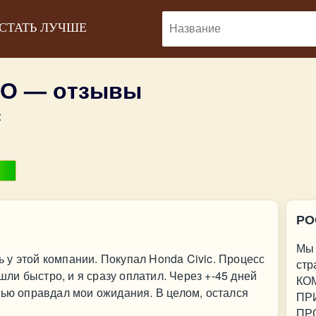
 СТАТЬ ЛУЧШЕ
О — отзывы
:
РО
Мы 
у этой компании. Покупал Honda Civic. Процесс
ст
и быстро, и я сразу оплатил. Через +-45 дней
КО
тью оправдал мои ожидания. В целом, остался
ПР
ПРО