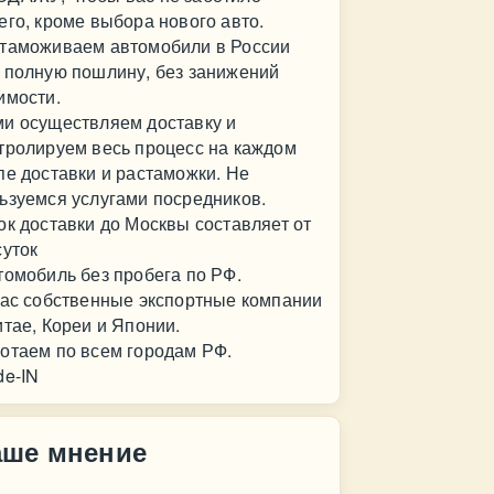
его, кроме выбора нового авто.
таможиваем автомобили в России
 полную пошлину, без занижений
имости.
и осуществляем доставку и
тролируем весь процесс на каждом
пе доставки и растаможки. Не
ьзуемся услугами посредников.
к доставки до Москвы составляет от
суток
омобиль без пробега по РФ.
ас собственные экспортные компании
итае, Кореи и Японии.
отаем по всем городам РФ.
de-IN
аше мнение