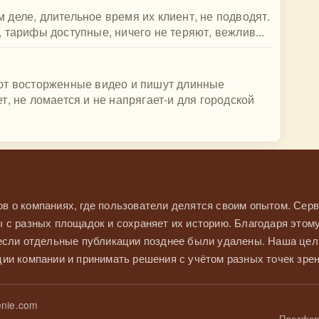
деле, длительное время их клиент, не подводят.
 тарифы доступные, ничего не теряют, вежлив...
ют восторженные видео и пишут длинные
, не ломается и не напрягает-и для городской
в о компаниях, где пользователи делятся своим опытом. Серв
 с разных площадок и сохраняет их историю. Благодаря этом
 если отдельные публикации позднее были удалены. Наша це
ии компании и принимать решения с учётом разных точек зрен
nie.com
Платформ