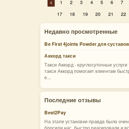
<
1
2
3
4
5
6
7
17
18
19
20
21
22
Недавно просмотренные
Be First 4joints Powder для суставо
Аккорд такси
Такси Аккорд - круглосуточные услуги
такси Аккорд помогает клиентам быс
е...
Последние отзывы
Best2Pay
На этапе установки правда было очен
бросили нас, быстро реагировали и в