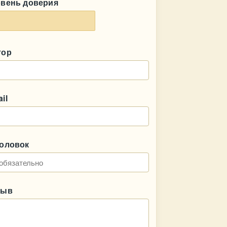
овень доверия
тор
il
головок
зыв