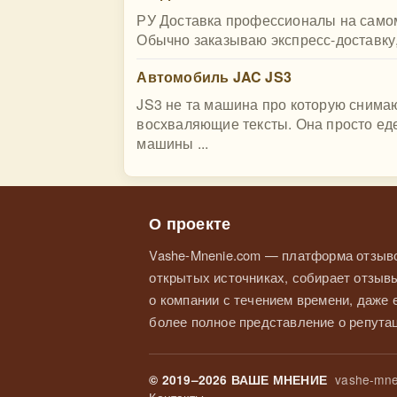
РУ Доставка профессионалы на самом 
Обычно заказываю экспресс-доставку,
Автомобиль JAC JS3
JS3 не та машина про которую снима
восхваляющие тексты. Она просто едет
машины ...
О проекте
Vashe-Mnenie.com — платформа отзыво
открытых источниках, собирает отзывы
о компании с течением времени, даже
более полное представление о репутац
vashe-mne
© 2019–2026 ВАШЕ МНЕНИЕ