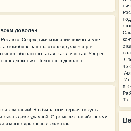
нич
Рас
под
сто
к всем доволен
Сам
кон
 Росавто. Сотрудники компании помогли мне
эта
а автомобиля заняла около двух месяцев.
пол
оянии, абсолютно такая, как я и искал. Уверен,
Сро
ого предложения. Полностью доволен
45 
Авт
У н
в К
Раб
Tra
ой компании! Это была мой первая покупка
а очень даже удачной. Огромное спасибо всему
В
чи и много довольных клиентов!