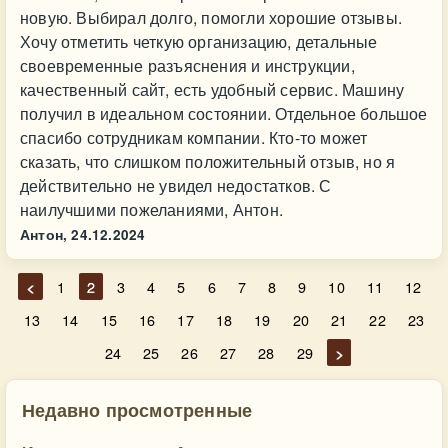
новую. Выбирал долго, помогли хорошие отзывы.
Хочу отметить четкую организацию, детальные
своевременные разъяснения и инструкции,
качественный сайт, есть удобный сервис. Машину
получил в идеальном состоянии. Отдельное большое
спасибо сотрудникам компании. Кто-то может
сказать, что слишком положительный отзыв, но я
действительно не увидел недостатков. С
наилучшими пожеланиями, Антон.
Антон,
24.12.2024
<
1
2
3
4
5
6
7
8
9
10
11
12
13
14
15
16
17
18
19
20
21
22
23
24
25
26
27
28
29
>
Недавно просмотренные