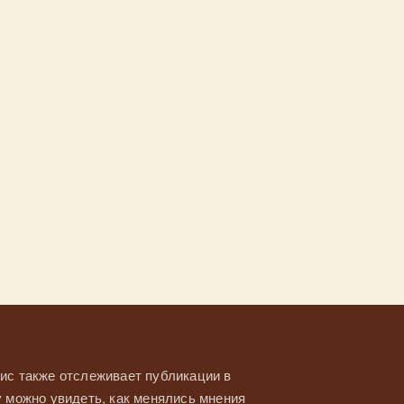
ис также отслеживает публикации в
у можно увидеть, как менялись мнения