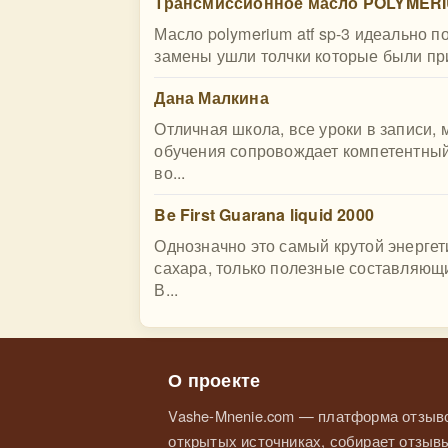
Трансмиссионное масло POLYMER
Масло polymerium atf sp-3 идеально п
замены ушли толчки которые были при 
Дана Малкина
Отличная школа, все уроки в записи,
обучения сопровождает компетентный 
во...
Be First Guarana liquid 2000
Однозначно это самый крутой энергети
сахара, только полезные составляющи
В...
О проекте
Vashe-Mnenie.com — платформа отзыво
открытых источниках, собирает отзывы