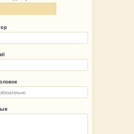
тор
il
головок
зыв