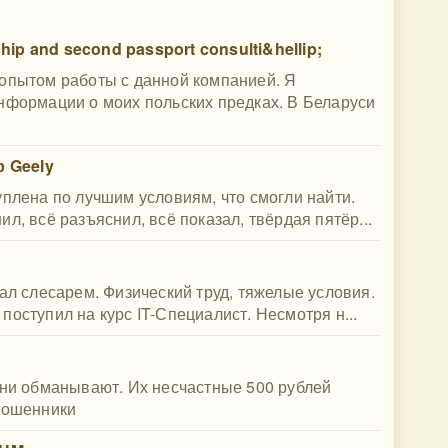
ship and second passport consulti&hellip;
 опытом работы с данной компанией. Я
нформации о моих польских предках. В Беларуси
 Geely
уплена по лучшим условиям, что смогли найти.
л, всё разъяснил, всё показал, твёрдая пятёр...
ал слесарем. Физический труд, тяжелые условия.
оступил на курс IT-Специалист. Несмотря н...
Они обманывают. Их несчастные 500 рублей
 мошенники