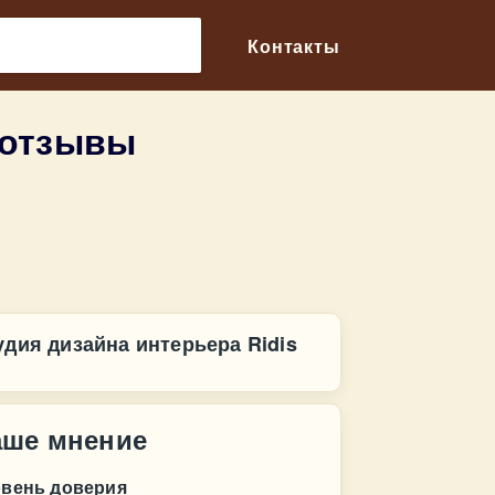
🔎
Контакты
 отзывы
удия дизайна интерьера Ridis
аше мнение
овень доверия