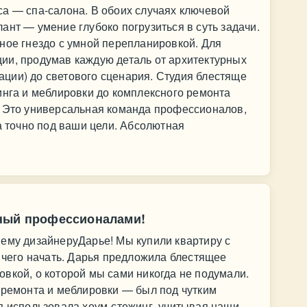
а — спа-салона. В обоих случаях ключевой
ант — умение глубоко погрузиться в суть задачи.
ное гнездо с умной перепланировкой. Для
ии, продумав каждую деталь от архитектурных
ции) до светового сценария. Студия блестяще
инга и меблировки до комплексного ремонта
. Это универсальная команда профессионалов,
 а точно под ваши цели. Абсолютная
нный профессионалами!
шему дизайнеруДарье! Мы купили квартиру с
с чего начать. Дарья предложила блестящее
вкой, о которой мы сами никогда не подумали.
 ремонта и меблировки — был под чутким
я использовала хоум-стежинг, учитывая наши