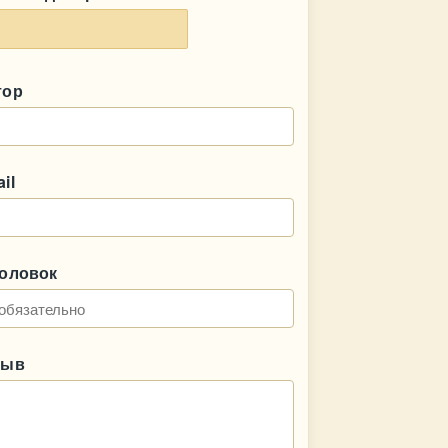
тор
il
головок
зыв