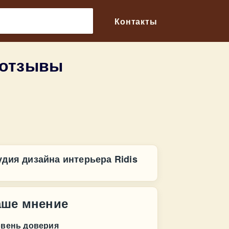
🔎
Контакты
 отзывы
удия дизайна интерьера Ridis
аше мнение
овень доверия