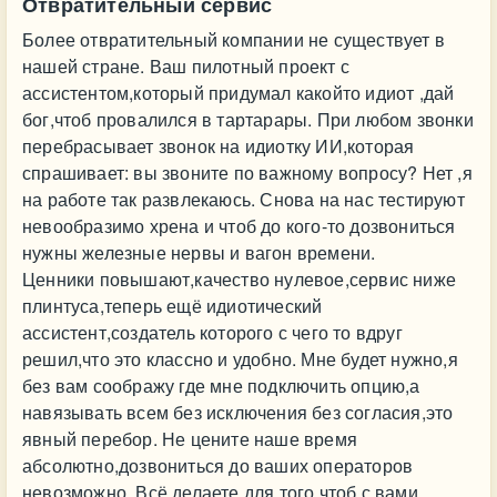
Отвратительный сервис
Более отвратительный компании не существует в
нашей стране. Ваш пилотный проект с
ассистентом,который придумал какойто идиот ,дай
бог,чтоб провалился в тартарары. При любом звонки
перебрасывает звонок на идиотку ИИ,которая
спрашивает: вы звоните по важному вопросу? Нет ,я
на работе так развлекаюсь. Снова на нас тестируют
невообразимо хрена и чтоб до кого-то дозвониться
нужны железные нервы и вагон времени.
Ценники повышают,качество нулевое,сервис ниже
плинтуса,теперь ещё идиотический
ассистент,создатель которого с чего то вдруг
решил,что это классно и удобно. Мне будет нужно,я
без вам соображу где мне подключить опцию,а
навязывать всем без исключения без согласия,это
явный перебор. Не цените наше время
абсолютно,дозвониться до ваших операторов
невозможно. Всё делаете для того,чтоб с вами