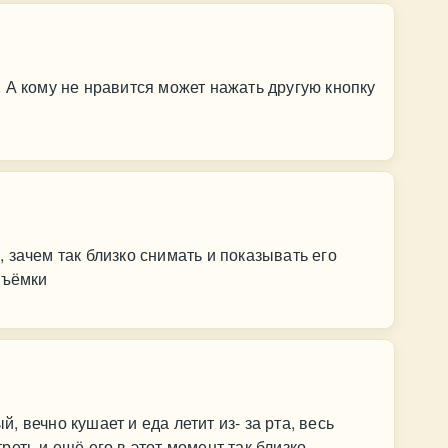
 А кому не нравится может нажать другую кнопку
 зачем так близко снимать и показывать его
съёмки
 вечно кушает и еда летит из- за рта, весь
еть и ещё его в этот момент так близко