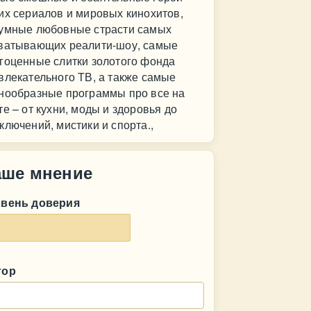
их сериалов и мировых кинохитов,
умные любовные страсти самых
ватывающих реалити-шоу, самые
гоценные слитки золотого фонда
влекательного ТВ, а также самые
нообразные программы про все на
те – от кухни, моды и здоровья до
ключений, мистики и спорта.,
аше мнение
овень доверия
тор