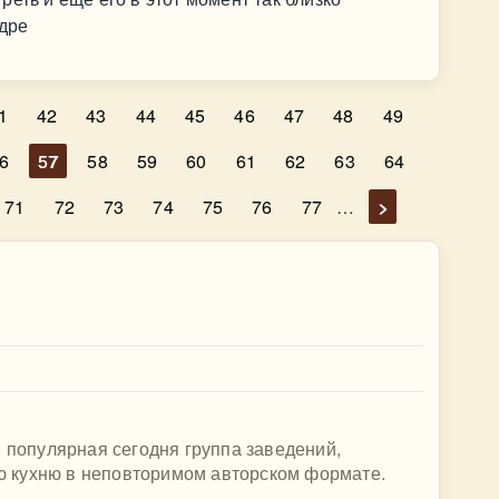
адре
1
42
43
44
45
46
47
48
49
6
57
58
59
60
61
62
63
64
71
72
73
74
75
76
77
…
>
я популярная сегодня группа заведений,
 кухню в неповторимом авторском формате.