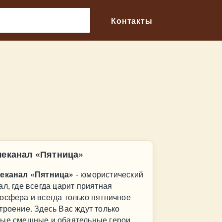
🔎
Контакты
леканал «Пятница»
еканал «Пятница»
- юмористический
ал, где всегда царит приятная
осфера и всегда только пятничное
троение. Здесь Вас ждут только
ые смешные и обаятельные герои