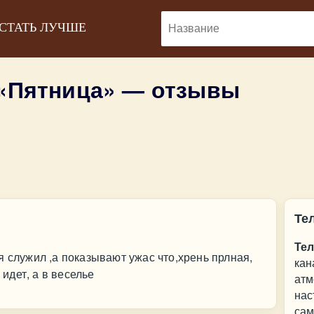
 СТАТЬ ЛУЧШЕ
 «Пятница» — отзывы
Те
Тел
я служил ,а показывают ужас что,хрень прлная,
кан
 идет, а в веселье
атм
нас
сам