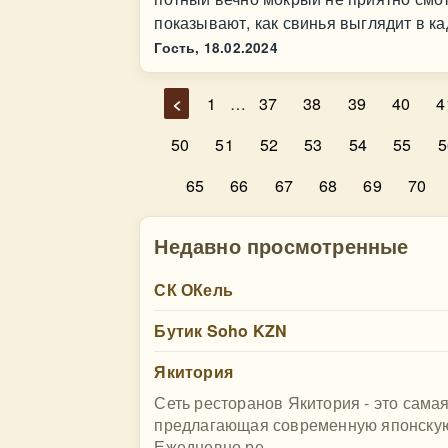
показывают, как свинья выглядит в к
Гость,
18.02.2024
<
1
…
37
38
39
40
4
50
51
52
53
54
55
5
65
66
67
68
69
70
Недавно просмотренные
СК ОКель
Бутик Soho KZN
Якитория
Сеть ресторанов Якитория - это сама
предлагающая современную японскую
Ежедневно ре...