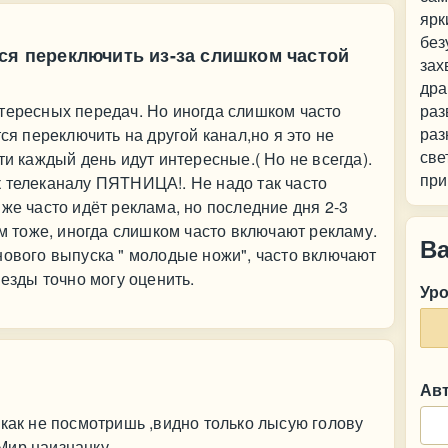
ярк
без
ся переключить из-за слишком частой
зах
дра
тересных передач. Но иногда слишком часто
раз
раз
тся переключить на другой канал,но я это не
све
ти каждый день идут интересные.( Но не всегда).
при
к телеканалу ПЯТНИЦА!. Не надо так часто
же часто идёт реклама, но последние дня 2-3
ём тоже, иногда слишком часто включают рекламу.
В
нового выпуска " молодые ножи", часто включают
везды точно могу оценить.
Ур
Ав
,как не посмотришь ,видно только лысую голову
Мир наизнанку