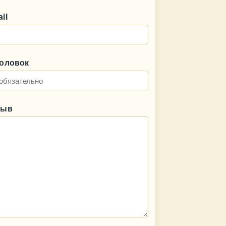
il
головок
зыв